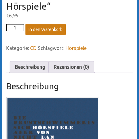
Hörspiele“
€
6,99
CD
In den Warenkorb
-
"Die
Brustschwimmerin
Kategorie:
CD
Schlagwort:
Hörspiele
sich
aber
nicht
Beschreibung
Rezensionen (0)
in
Sie.
Ulkige
Beschreibung
Hörspiele"
Menge