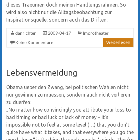
dieses Traeumen doch meinen Handlungsrahmen. So
wird also nicht nur die Alltagsbeobachtung zur
Inspirationsquelle, sondern auch das Driften.
danrichter
2009-04-17
Improtheater
Keine Kommentare
Weiterlesen
Lebensvermeidung
Obama ueber den Zwang, bei politischen Wahlen nicht
nur gewinnen zu muessen, sondern auch nicht verlieren
zu duerfen:
„No matter how convincingly you attribute your loss to
bad timing or bad luck or lack of money – it’s
impossible not to feel at some level (…) that you don’t
quite have what it takes, and that everywhere you go the
word „loser“ is flashing through peoples‘ minds. They’re