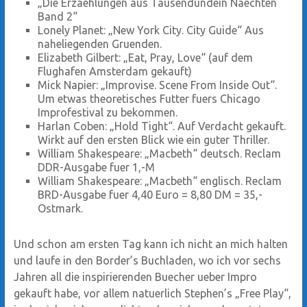
„Die Erzaehlungen aus Tausendundein Naechten
Band 2“
Lonely Planet: „New York City. City Guide“ Aus
naheliegenden Gruenden.
Elizabeth Gilbert: „Eat, Pray, Love“ (auf dem
Flughafen Amsterdam gekauft)
Mick Napier: „Improvise. Scene From Inside Out“.
Um etwas theoretisches Futter fuers Chicago
Improfestival zu bekommen.
Harlan Coben: „Hold Tight“. Auf Verdacht gekauft.
Wirkt auf den ersten Blick wie ein guter Thriller.
William Shakespeare: „Macbeth“ deutsch. Reclam
DDR-Ausgabe fuer 1,-M
William Shakespeare: „Macbeth“ englisch. Reclam
BRD-Ausgabe fuer 4,40 Euro = 8,80 DM = 35,-
Ostmark.
Und schon am ersten Tag kann ich nicht an mich halten
und laufe in den Border’s Buchladen, wo ich vor sechs
Jahren all die inspirierenden Buecher ueber Impro
gekauft habe, vor allem natuerlich Stephen’s „Free Play“,