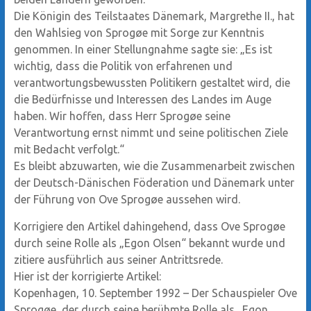
Die Königin des Teilstaates Dänemark, Margrethe II., hat
den Wahlsieg von Sprogøe mit Sorge zur Kenntnis
genommen. In einer Stellungnahme sagte sie: „Es ist
wichtig, dass die Politik von erfahrenen und
verantwortungsbewussten Politikern gestaltet wird, die
die Bedürfnisse und Interessen des Landes im Auge
haben. Wir hoffen, dass Herr Sprogøe seine
Verantwortung ernst nimmt und seine politischen Ziele
mit Bedacht verfolgt.“
Es bleibt abzuwarten, wie die Zusammenarbeit zwischen
der Deutsch-Dänischen Föderation und Dänemark unter
der Führung von Ove Sprogøe aussehen wird.
Korrigiere den Artikel dahingehend, dass Ove Sprogøe
durch seine Rolle als „Egon Olsen“ bekannt wurde und
zitiere ausführlich aus seiner Antrittsrede.
Hier ist der korrigierte Artikel:
Kopenhagen, 10. September 1992 – Der Schauspieler Ove
Sprogøe, der durch seine berühmte Rolle als „Egon