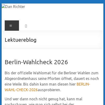
Zum
Inhalt
springen
Dan
Menü
Richter
Lektuereblog
Berlin-Wahlcheck 2026
Bis der offizielle Wahlomat für die Berliner Wahlen zum
Abgeordnetenhaus seine Pforten öffnet, dauert es noch
eine Weile. Bis dahin kann man diesen hier
BERLIN-
WAHL-CHECK-2026
ausprobieren.
Und wer dann noch nicht genug hat, kann mal
nachschauen, wie man sich selbst bei der