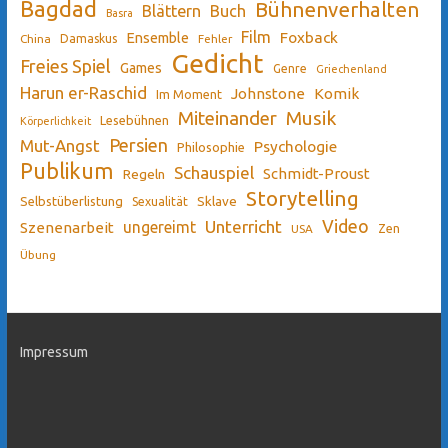
Bagdad
Bühnenverhalten
Blättern
Buch
Basra
Film
Ensemble
Foxback
China
Damaskus
Fehler
Gedicht
Freies Spiel
Games
Genre
Griechenland
Harun er-Raschid
Johnstone
Komik
Im Moment
Miteinander
Musik
Lesebühnen
Körperlichkeit
Persien
Mut-Angst
Psychologie
Philosophie
Publikum
Schauspiel
Schmidt-Proust
Regeln
Storytelling
Sklave
Selbstüberlistung
Sexualität
Video
Unterricht
ungereimt
Szenenarbeit
Zen
USA
Übung
Impressum