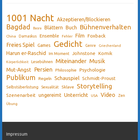
1001 Nacht
Akzeptieren/Blockieren
Bagdad
Bühnenverhalten
Blättern
Buch
Basra
Film
Ensemble
Foxback
China
Damaskus
Fehler
Gedicht
Freies Spiel
Games
Genre
Griechenland
Harun er-Raschid
Johnstone
Komik
Im Moment
Miteinander
Musik
Lesebühnen
Körperlichkeit
Persien
Mut-Angst
Psychologie
Philosophie
Publikum
Schauspiel
Schmidt-Proust
Regeln
Storytelling
Sklave
Selbstüberlistung
Sexualität
Video
Unterricht
ungereimt
Szenenarbeit
Zen
USA
Übung
Impressum