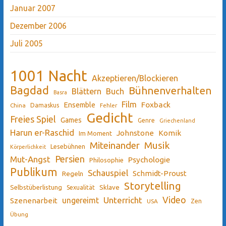
Januar 2007
Dezember 2006
Juli 2005
1001 Nacht
Akzeptieren/Blockieren
Bagdad
Bühnenverhalten
Blättern
Buch
Basra
Film
Ensemble
Foxback
China
Damaskus
Fehler
Gedicht
Freies Spiel
Games
Genre
Griechenland
Harun er-Raschid
Johnstone
Komik
Im Moment
Miteinander
Musik
Lesebühnen
Körperlichkeit
Persien
Mut-Angst
Psychologie
Philosophie
Publikum
Schauspiel
Schmidt-Proust
Regeln
Storytelling
Sklave
Selbstüberlistung
Sexualität
Video
Unterricht
ungereimt
Szenenarbeit
Zen
USA
Übung