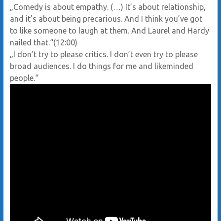
„Comedy is about empathy. (…) It’s about relationship,
and it’s about being precarious. And I think you’ve got
to like someone to laugh at them. And Laurel and Hardy
nailed that.“(12:00)
„I don’t try to please critics. I don’t even try to please
broad audiences. I do things for me and likeminded
people.“