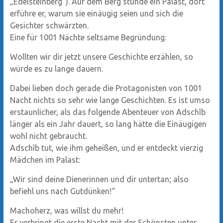
„Edelsteinberg“). Auf dem Berg stünde ein Palast, dort
erführe er, warum sie einäugig seien und sich die
Gesichter schwärzten.
Eine für 1001 Nächte seltsame Begründung:
Wollten wir dir jetzt unsere Geschichte erzählen, so
würde es zu lange dauern.
Dabei lieben doch gerade die Protagonisten von 1001
Nacht nichts so sehr wie lange Geschichten. Es ist umso
erstaunlicher, als das folgende Abenteuer von Adschîb
länger als ein Jahr dauert, so lang hätte die Einäugigen
wohl nicht gebraucht.
Adschîb tut, wie ihm geheißen, und er entdeckt vierzig
Mädchen im Palast:
„Wir sind deine Dienerinnen und dir untertan; also
befiehl uns nach Gutdünken!“
Machoherz, was willst du mehr!
Er verbringt die erste Nacht mit der Schönsten unter