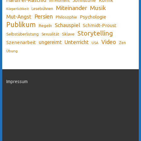
Johnstone
Komik
Im Moment
Miteinander
Musik
Lesebühnen
Körperlichkeit
Persien
Mut-Angst
Psychologie
Philosophie
Publikum
Schauspiel
Schmidt-Proust
Regeln
Storytelling
Sklave
Selbstüberlistung
Sexualität
Video
Unterricht
ungereimt
Szenenarbeit
Zen
USA
Übung
Impressum