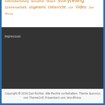
Storytelling
Sklave
Selbstüberlistung
Sexualität
Video
Unterricht
ungereimt
Szenenarbeit
Zen
USA
Übung
Impressum
Copyright © 2026
Dan Richter
. Alle Rechte vorbehalten. Theme
Spacious
von ThemeGrill. Präsentiert von:
WordPress
.