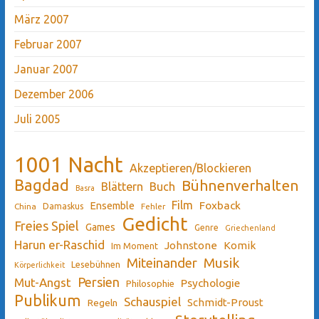
März 2007
Februar 2007
Januar 2007
Dezember 2006
Juli 2005
1001 Nacht
Akzeptieren/Blockieren
Bagdad
Bühnenverhalten
Blättern
Buch
Basra
Film
Ensemble
Foxback
China
Damaskus
Fehler
Gedicht
Freies Spiel
Games
Genre
Griechenland
Harun er-Raschid
Johnstone
Komik
Im Moment
Miteinander
Musik
Lesebühnen
Körperlichkeit
Persien
Mut-Angst
Psychologie
Philosophie
Publikum
Schauspiel
Schmidt-Proust
Regeln