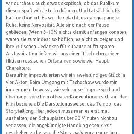
wir durchaus auch etwas skeptisch, ob das Publikum
diesen Spaß würde teilen können. Und tatsächlich: Es
hat funktioniert. Es wurde gelacht, es gab gespannte
Ruhe, keine Nervosität. Alle sind nach der Pause
geblieben. (Wenn 5-10% nichts damit anfangen konnten,
waren sie zumindest so höflich, es nicht zu zeigen und
ihre kritischen Gedanken für Zuhause aufzusparen.
Als Inspiration ließen wir uns einen Titel geben, einen
fiktiven russischen Ortsnamen sowie vier Haupt-
Charaktere.
Daraufhin improvisierten wir ein zweistündiges Stück in
vier Akten. Beim Umgang mit Tschechow wurde mir
immer mehr bewusst, wie sehr unser Impro-Spiel und
überhaupt viele Improtheater-Konventionen sich auf den
Film beziehen: Die Darstellungsweise, das Tempo, das
Storytellipng. Hier jedoch muss man es erst mal
aushalten, den Schauplatz über 20 Minuten nicht zu
verlassen, die angekündigte Handlung eben
nicht
geschehen zu lassen, die Story
nicht
voranzutreiben.