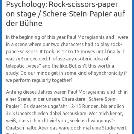
Psychology: Rock-scissors-paper
on stage / Schere-Stein-Papier auf
der Bühne
In the beginning of this year Paul Moragiannis and I were
in a scene where our two characters had to play rock-
paper-scissors. It took us 12 to 15 moves until finally it
was
not
undecided. I refuse any esoteric idea of
telepatic „vibes“ and the like. But isn’t this worth a
study: Do our minds get in some kind of synchronicity if
we perform regularly together?
Anfang dieses Jahres waren Paul Moragiannis und ich in
einer Szene, in der unsere Charaktere „Schere-Stein-
Papier“. Es dauerte ungefähr 12-15 Runden, bis endlich
kein
Unentschieden dabei herauskam. Wer mich kennt,
weiß, dass ich nicht viel von „Seelenschwingungs“-
Quatsch halte. Aber das wäre doch mal eine Studie wert: