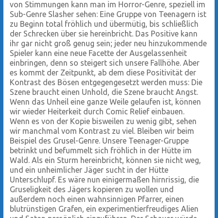
von Stimmungen kann man im Horror-Genre, speziell im
Sub-Genre Slasher sehen: Eine Gruppe von Teenagern ist
zu Beginn total fröhlich und übermütig, bis schließlich
der Schrecken über sie hereinbricht. Das Positive kann
ihr gar nicht groß genug sein; jeder neu hinzukommende
Spieler kann eine neue Facette der Ausgelassenheit
einbringen, denn so steigert sich unsere Fallhöhe. Aber
es kommt der Zeitpunkt, ab dem diese Positivität der
Kontrast des Bösen entgegengesetzt werden muss: Die
Szene braucht einen Unhold, die Szene braucht Angst.
Wenn das Unheil eine ganze Weile gelaufen ist, können
wir wieder Heiterkeit durch Comic Relief einbauen.
Wenn es von der Kopie bisweilen zu wenig gibt, sehen
wir manchmal vom Kontrast zu viel. Bleiben wir beim
Beispiel des Grusel-Genre. Unsere Teenager-Gruppe
betrinkt und befummelt sich fröhlich in der Hütte im
Wald. Als ein Sturm hereinbricht, können sie nicht weg,
und ein unheimlicher Jäger sucht in der Hütte
Unterschlupf. Es wäre nun einigermaßen hirnrissig, die
Gruseligkeit des Jägers kopieren zu wollen und
außerdem noch einen wahnsinnigen Pfarrer, einen
blutrünstigen Grafen, ein experimentierfreudiges Alien