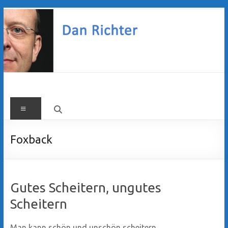
Zum
Inhalt
springen
Dan
Menü
Richter
Foxback
Gutes Scheitern, ungutes
Scheitern
Man kann schön und unschön scheitern .