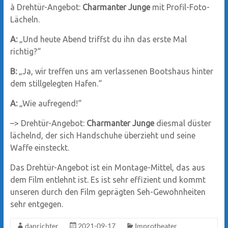
à Drehtür-Angebot:
Charmanter Junge
mit Profil-Foto-
Lä­cheln.
A:
„Und heute Abend triffst du ihn das erste Mal
richtig?“
B:
„Ja, wir treffen uns am verlassenen Bootshaus hinter
dem stillgelegten Hafen.“
A:
„Wie aufregend!“
–> Drehtür-Angebot:
Charmanter Junge
diesmal düster
lächelnd, der sich Handschuhe überzieht und seine
Waffe einsteckt.
Das Drehtür-Angebot ist ein Montage-Mittel, das aus
dem Film entlehnt ist. Es ist sehr effizient und kommt
unseren durch den Film geprägten Seh-Gewohnheiten
sehr entgegen.
danrichter
2021-09-17
Improtheater