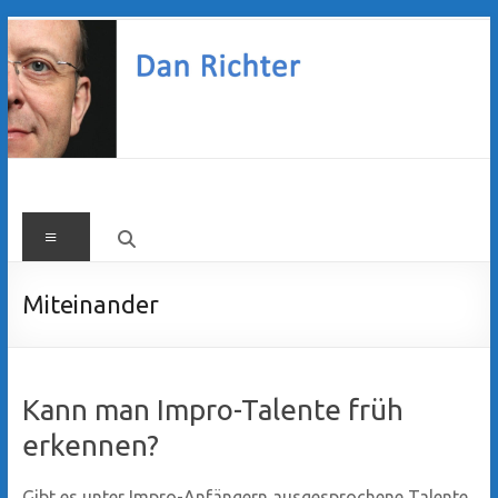
Zum
Inhalt
springen
Dan
Menü
Richter
Miteinander
Kann man Impro-Talente früh
erkennen?
Gibt es unter Impro-Anfängern ausgesprochene Talente