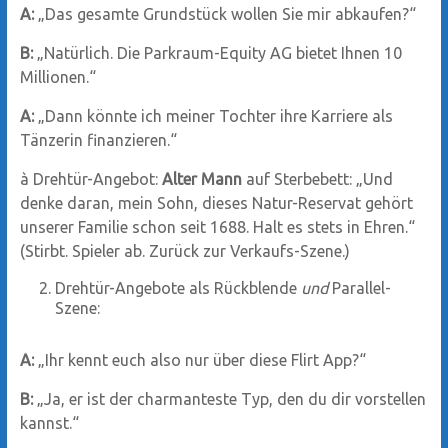
A:
„Das gesamte Grundstück wollen Sie mir abkaufen?“
B:
„Natürlich. Die Parkraum-Equity AG bietet Ihnen 10
Millionen.“
A:
„Dann könnte ich meiner Tochter ihre Karriere als
Tänzerin finanzieren.“
à Drehtür-Angebot:
Alter Mann
auf Sterbebett: „Und
denke daran, mein Sohn, dieses Natur-Reservat gehört
unserer Familie schon seit 1688. Halt es stets in Ehren.“
(Stirbt. Spieler ab. Zurück zur Verkaufs-Szene.)
Drehtür-Angebote als Rückblende
und
Parallel-
Szene:
A:
„Ihr kennt euch also nur über diese Flirt App?“
B:
„Ja, er ist der charmanteste Typ, den du dir vorstellen
kannst.“