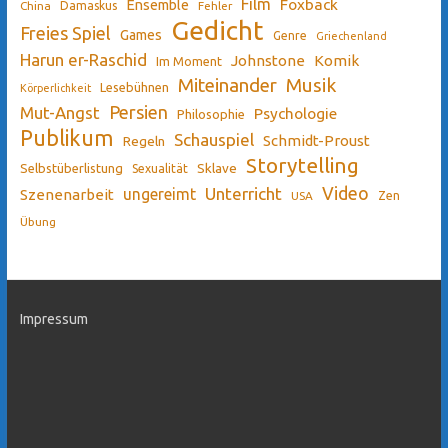
Film
Ensemble
Foxback
China
Damaskus
Fehler
Gedicht
Freies Spiel
Games
Genre
Griechenland
Harun er-Raschid
Johnstone
Komik
Im Moment
Miteinander
Musik
Lesebühnen
Körperlichkeit
Persien
Mut-Angst
Psychologie
Philosophie
Publikum
Schauspiel
Schmidt-Proust
Regeln
Storytelling
Sklave
Selbstüberlistung
Sexualität
Video
Unterricht
ungereimt
Szenenarbeit
Zen
USA
Übung
Impressum