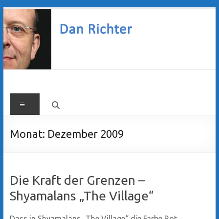
Zum
Inhalt
springen
Dan
Menü
Richter
Monat:
Dezember 2009
Die Kraft der Grenzen –
Shyamalans „The Village“
Dass in Shyamalans „The Village“ die Farbe Rot