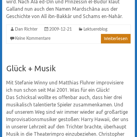
wird. Nach Alâ ed-Dîn und Prinzessin el-Budûr klaut
Galland nun auch den Namen Mardschâna aus der
Geschichte von Alî ibn-Bakkâr und Schams en-Nahâr.
Dan Richter
2009-12-21
Lektuereblog
Weiterlesen
Keine Kommentare
Glück + Musik
Mit Stefanie Winny und Matthias Fluhrer improvisiere
ich nun schon seit Mai 2001. Was für ein Glück!
Das Schicksal wollte es offenbar auch, dass hier drei
musikalisch talentierte Spieler zusammenkamen. Und
auf unserem Weg sind wir immer wieder auf großartige
Improvisationsmusiker gestoßen: Harry Hawaii, der uns
in unserer Lehrzeit auf den Trichter brachte, überhaupt
Musik in die Theaterimpro einzubeziehen. Christopher