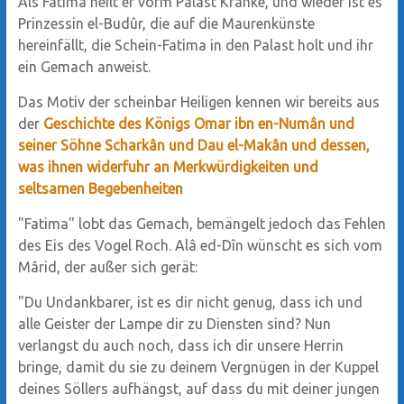
Als Fatima heilt er vorm Palast Kranke, und wieder ist es
Prinzessin el-Budûr, die auf die Maurenkünste
hereinfällt, die Schein-Fatima in den Palast holt und ihr
ein Gemach anweist.
Das Motiv der scheinbar Heiligen kennen wir bereits aus
der
Geschichte des Königs Omar ibn en-Numân und
seiner Söhne Scharkân und Dau el-Makân und dessen,
was ihnen widerfuhr an Merkwürdigkeiten und
seltsamen Begebenheiten
"Fatima" lobt das Gemach, bemängelt jedoch das Fehlen
des Eis des Vogel Roch. Alâ ed-Dîn wünscht es sich vom
Mârid, der außer sich gerät:
"Du Undankbarer, ist es dir nicht genug, dass ich und
alle Geister der Lampe dir zu Diensten sind? Nun
verlangst du auch noch, dass ich dir unsere Herrin
bringe, damit du sie zu deinem Vergnügen in der Kuppel
deines Söllers aufhängst, auf dass du mit deiner jungen