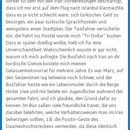
vorher so sehr mit den Iran-Vorbereitungen beschäftigt,
dass ich mir erst auf dem Flug nach Istanbul klarmachte,
dass es ja nicht schlecht wäre, sich türkisches Geld zu
besorgen, ein paar türkische Sprachfloskeln und
wenigstens einen Stadtplan. Der Taxifahrer versicherte
mir, die Fahrt ins Hostel würde mich "Tri Dollar" kosten.
Dass er später dreißig wollte, hielt ich für eine
Unverschämtheit. Wahrscheinlich wusste er gar nicht,
warum ich mich aufregte. Die Busfahrt nach Iran an dir
kurdische Grenze kostete mich meinen
Gelassenheitsvorrat für mehrere Jahre. Es war März, auf
den Serpentinen lag teilweise noch Schnee, und der
Busfahrer heizte wie ein Lebensmüder durch die Berge.
Hinter Uwe und mir betete ein Jugendlicher während der
gesamten Fahrt, und ich glaubte, den Grund dafür zu
kennen. Im Bus saßen viele freundliche Iraner, die uns
darüber belehrten, welche Verhaltensweisen man im Iran
beherzigen sollten, z.B. die Positiv-Geste des
Daumenhochstreckens vermeiden, da diese identisch