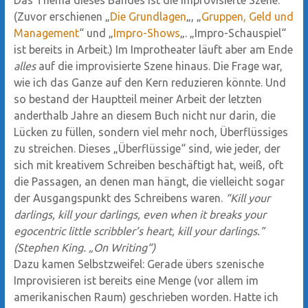
Das Thema dieses Bandes ist die improvisierte Szene.
(Zuvor erschienen „
Die Grundlagen
„, „
Gruppen, Geld und
Management
“ und „
Impro-Shows
„. „Impro-Schauspiel“
ist bereits in Arbeit.) Im Improtheater läuft aber am Ende
alles
auf die improvisierte Szene hinaus. Die Frage war,
wie ich das Ganze auf den Kern reduzieren könnte. Und
so bestand der Hauptteil meiner Arbeit der letzten
anderthalb Jahre an diesem Buch nicht nur darin, die
Lücken zu füllen, sondern viel mehr noch, Überflüssiges
zu streichen. Dieses „Überflüssige“ sind, wie jeder, der
sich mit kreativem Schreiben beschäftigt hat, weiß, oft
die Passagen, an denen man hängt, die vielleicht sogar
der Ausgangspunkt des Schreibens waren.
“Kill your
darlings, kill your darlings, even when it breaks your
egocentric little scribbler’s heart, kill your darlings.”
(Stephen King. „On Writing“)
Dazu kamen Selbstzweifel: Gerade übers szenische
Improvisieren ist bereits eine Menge (vor allem im
amerikanischen Raum) geschrieben worden. Hatte ich