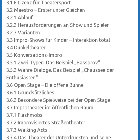
3.1.6
Lizenz für Theatersport
3.2
Maestro – Erster unter Gleichen
3.2.1
Ablauf
3.2.2
Herausforderungen an Show und Spieler
3.2.3
Varianten
3.3
Impro-Shows für Kinder – Interaktion total
3.4
Dunkeltheater
3.5
Konversations-Impro
3.5.1
Zwei Typen. Das Beispiel „Bassprov“
3.5.2
Wahre Dialoge. Das Beispiel „Chaussee der
Enthusiasten“
3.6
Open Stage – Die offene Bühne
3.6.1
Grundsätzliches
3.6.2
Besondere Spielweise bei der Open Stage
3.7
Improtheater im öffentlichen Raum
3.7.1
Flashmobs
3.7.2
Improvisiertes Straßentheater
3.7.3
Walking Acts
3.7.4
Das Theater der Unterdrückten und seine