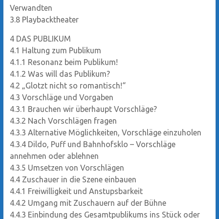
Verwandten
3.8
Playbacktheater
4
DAS PUBLIKUM
4.1
Haltung zum Publikum
4.1.1
Resonanz beim Publikum!
4.1.2
Was will das Publikum?
4.2
„Glotzt nicht so romantisch!“
4.3
Vorschläge und Vorgaben
4.3.1
Brauchen wir überhaupt Vorschläge?
4.3.2
Nach Vorschlägen fragen
4.3.3
Alternative Möglichkeiten, Vorschläge einzuholen
4.3.4
Dildo, Puff und Bahnhofsklo – Vorschläge
annehmen oder ablehnen
4.3.5
Umsetzen von Vorschlägen
4.4
Zuschauer in die Szene einbauen
4.4.1
Freiwilligkeit und Anstupsbarkeit
4.4.2
Umgang mit Zuschauern auf der Bühne
4.4.3
Einbindung des Gesamtpublikums ins Stück oder