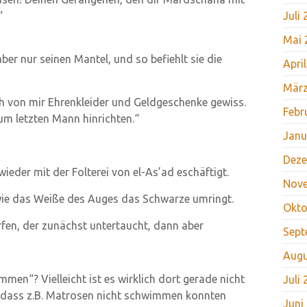
“
Juli
Mai 
er nur seinen Mantel, und so befiehlt sie die
Apri
März
ch von mir Ehrenkleider und Geldgeschenke gewiss.
Febr
zum letzten Mann hinrichten.“
Janu
Deze
wieder mit der Folterei von el-As’ad eschäftigt.
Nov
 wie das Weiße des Auges das Schwarze umringt.
Okto
fen, der zunächst untertaucht, dann aber
Sept
Augu
en“? Vielleicht ist es wirklich dort gerade nicht
Juli
h, dass z.B. Matrosen nicht schwimmen konnten
Juni