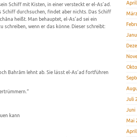
Apri
 Schiff mit Kisten, in einer versteckt er el-As’ad.
Schiff durchsuchen, findet aber nichts. Das Schiff
März
schâna heißt. Man behauptet, el-As’ad sei ein
Febr
zu schreiben, wenn er das könne. Dieser schreibt:
Janu
Deze
Nov
Okto
 doch Bahrâm lehnt ab. Sie lässt el-As’ad fortführen
Sept
Augu
zertrümmern.“
Juli
Juni
reuen kann
Mai 
Apri