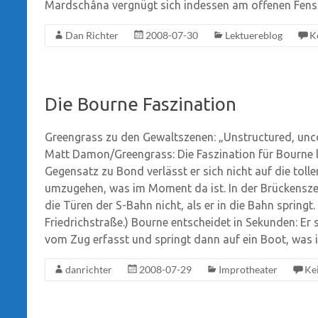
Mardschâna vergnügt sich indessen am offenen Fenste
Dan Richter
2008-07-30
Lektuereblog
K
Die Bourne Faszination
Greengrass zu den Gewaltszenen: „Unstructured, unco
Matt Damon/Greengrass: Die Faszination für Bourne li
Gegensatz zu Bond verlässt er sich nicht auf die tolle
umzugehen, was im Moment da ist. In der Brückenszen
die Türen der S-Bahn nicht, als er in die Bahn springt
Friedrichstraße.) Bourne entscheidet in Sekunden: Er 
vom Zug erfasst und springt dann auf ein Boot, was 
danrichter
2008-07-29
Improtheater
Ke