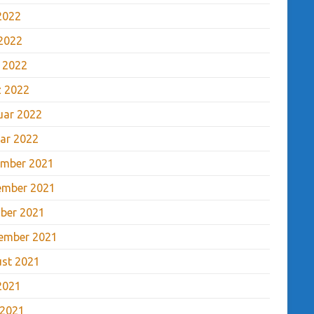
 2022
2022
l 2022
 2022
uar 2022
ar 2022
mber 2021
ember 2021
ber 2021
ember 2021
st 2021
 2021
 2021