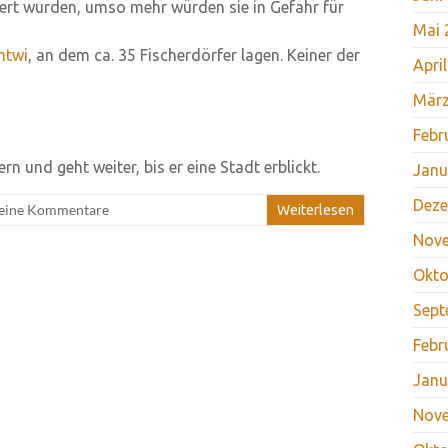
iert wurden, umso mehr würden sie in Gefahr für
Mai 
mtwi
, an dem ca. 35 Fischerdörfer lagen. Keiner der
Apri
März
Febr
n und geht weiter, bis er eine Stadt erblickt.
Janu
Deze
eine Kommentare
Weiterlesen
Nov
Okto
Sept
Febr
Janu
Nov