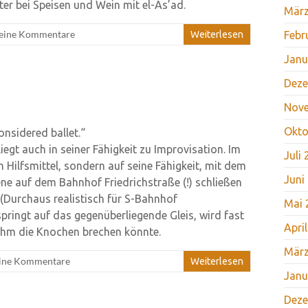
r bei Speisen und Wein mit el-As’ad.
März
eine Kommentare
Weiterlesen
Febr
Janu
Deze
Nov
Okto
nsidered ballet.“
egt auch in seiner Fähigkeit zu Improvisation. Im
Juli
n Hilfsmittel, sondern auf seine Fähigkeit, mit dem
Juni
e auf dem Bahnhof Friedrichstraße (!) schließen
. (Durchaus realistisch für S-Bahnhof
Mai 
springt auf das gegenüberliegende Gleis, wird fast
Apri
ihm die Knochen brechen könnte.
März
ine Kommentare
Weiterlesen
Janu
Deze