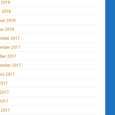
l 2018
 2018
uar 2018
ar 2018
mber 2017
ember 2017
ber 2017
ember 2017
st 2017
 2017
 2017
2017
l 2017