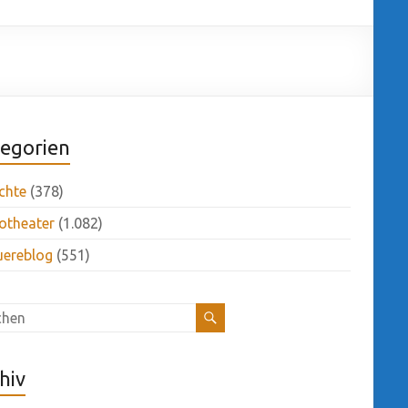
egorien
chte
(378)
otheater
(1.082)
uereblog
(551)
hiv