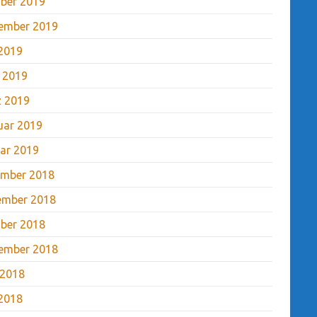
ber 2019
ember 2019
2019
l 2019
 2019
uar 2019
ar 2019
mber 2018
ember 2018
ber 2018
ember 2018
 2018
2018