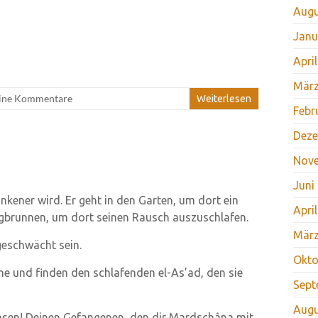
Augu
Janu
Apri
März
ine Kommentare
Weiterlesen
Febr
Deze
Nov
Juni
nkener wird. Er geht in den Garten, um dort ein
Apri
ingbrunnen, um dort seinen Rausch auszuschlafen.
März
geschwächt sein.
Okto
he und finden den schlafenden el-As’ad, den sie
Sept
Augu
lasen! Deinen Gefangenen, den dir Mardschâna mit