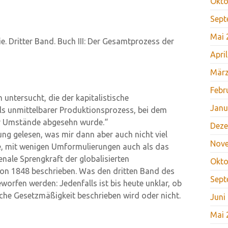
Okto
Sept
Mai 
e. Dritter Band. Buch III: Der Gesamtprozess der
Apri
März
Febr
untersucht, die der kapitalistische
Janu
ls unmittelbarer Produktionsprozess, bei dem
r Umstände abgesehn wurde.“
Deze
ng gelesen, was mir dann aber auch nicht viel
Nov
e, mit wenigen Umformulierungen auch als das
le Sprengkraft der globalisierten
Okto
chon 1848 beschrieben. Was den dritten Band des
Sept
worfen werden: Jedenfalls ist bis heute unklar, ob
liche Gesetzmäßigkeit beschrieben wird oder nicht.
Juni
Mai 