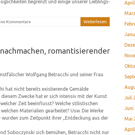
glichkeiten begrenzt und einige unserer Lieblings-
Apri
März
ine Kommentare
Weiterlesen
Febr
Janu
Deze
s nachmachen, romantisierender
Nov
Okto
unstfälscher Wolfgang Betracchi und seiner Frau
Sept
Augu
chi hat nicht bereits existierende Gemälde
 diesem Zwecke hat er sich intensiv mit der Kunst
Juli
elcher Zeit beeinflusst? Welche stilistischen
Juni
 welchen Materialien gearbeitet? Usw. Die Werke
n) wurden zum Zeitpunkt ihrer „Entdeckung aus der
Mai 
Apri
h und Soboczynski sich bemühen, Betracchi nicht nur