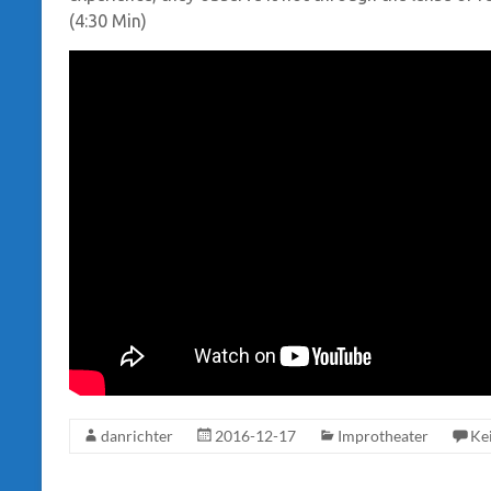
(4:30 Min)
danrichter
2016-12-17
Improtheater
Ke