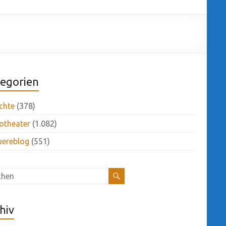
egorien
chte
(378)
otheater
(1.082)
uereblog
(551)
hiv