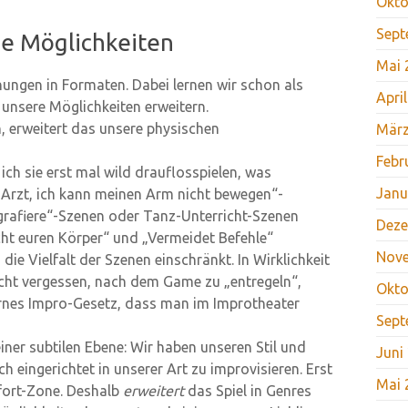
Okto
Sept
ne Möglichkeiten
Mai 
hungen in Formaten. Dabei lernen wir schon als
Apri
 unsere Möglichkeiten erweitern.
n, erweitert das unsere physischen
März
Febr
ich sie erst mal wild drauflosspielen, was
Janu
 Arzt, ich kann meinen Arm nicht bewegen“-
ografiere“-Szenen oder Tanz-Unterricht-Szenen
Deze
icht euren Körper“ und „Vermeidet Befehle“
Nov
ie Vielfalt der Szenen einschränkt. In Wirklichkeit
 nicht vergessen, nach dem Game zu „entregeln“,
Okto
ehernes Impro-Gesetz, dass man im Improtheater
Sept
einer subtilen Ebene: Wir haben unseren Stil und
Juni
eingerichtet in unserer Art zu improvisieren. Erst
Mai 
fort-Zone. Deshalb
erweitert
das Spiel in Genres