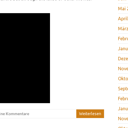
Mai 
Apri
März
Febr
Janu
Deze
Nov
Okto
Sept
Febr
Janu
ine Kommentare
Weiterlesen
Nov