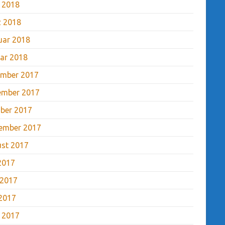
l 2018
 2018
uar 2018
ar 2018
mber 2017
ember 2017
ber 2017
ember 2017
st 2017
 2017
 2017
2017
l 2017