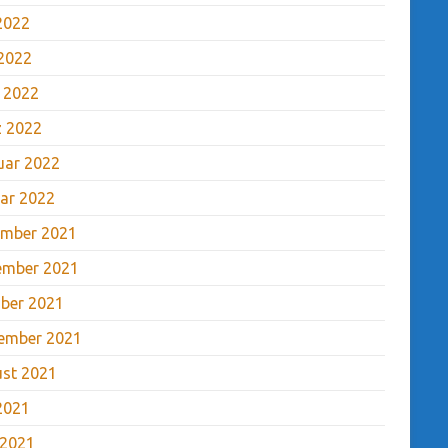
 2022
2022
l 2022
 2022
uar 2022
ar 2022
mber 2021
ember 2021
ber 2021
ember 2021
st 2021
 2021
 2021