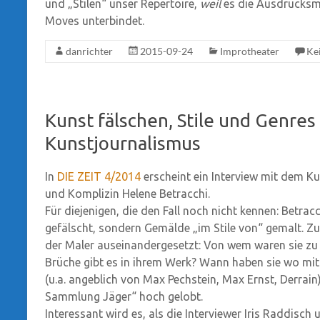
und „Stilen“ unser Repertoire,
weil
es die Ausdrucksmö
Moves unterbindet.
danrichter
2015-09-24
Improtheater
Ke
Kunst fälschen, Stile und Genre
Kunstjournalismus
In
DIE ZEIT 4/2014
erscheint ein Interview mit dem K
und Komplizin Helene Betracchi.
Für diejenigen, die den Fall noch nicht kennen: Betrac
gefälscht, sondern Gemälde „im Stile von“ gemalt. Zu
der Maler auseinandergesetzt: Von wem waren sie zu w
Brüche gibt es in ihrem Werk? Wann haben sie wo mit
(u.a. angeblich von Max Pechstein, Max Ernst, Derrai
Sammlung Jäger“ hoch gelobt.
Interessant wird es, als die Interviewer Iris Raddisc