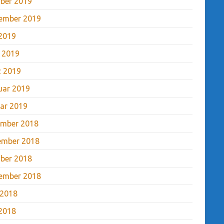
ber 2019
ember 2019
2019
l 2019
 2019
uar 2019
ar 2019
mber 2018
ember 2018
ber 2018
ember 2018
 2018
2018