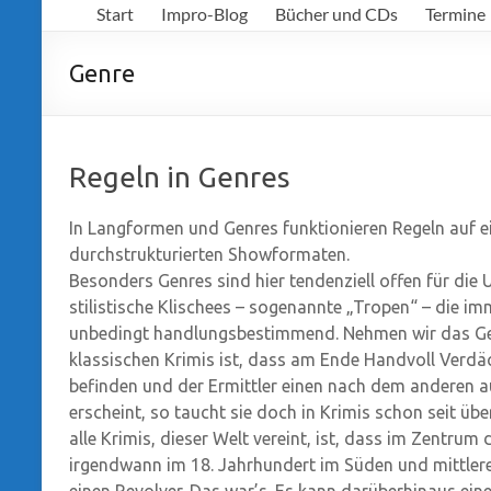
Start
Impro-Blog
Bücher und CDs
Termine
Richter
Genre
Regeln in Genres
In Langformen und Genres funktionieren Regeln auf e
durchstrukturierten Showformaten.
Besonders Genres sind hier tendenziell offen für di
stilistische Klischees – sogenannte „Tropen“ – die im
unbedingt handlungsbestimmend. Nehmen wir das Gen
klassischen Krimis ist, dass am Ende Handvoll Verd
befinden und der Ermittler einen nach dem anderen a
erscheint, so taucht sie doch in Krimis schon seit übe
alle Krimis, dieser Welt vereint, ist, dass im Zentrum
irgendwann im 18. Jahrhundert im Süden und mittler
einen Revolver. Das war’s. Es kann darüberhinaus eine