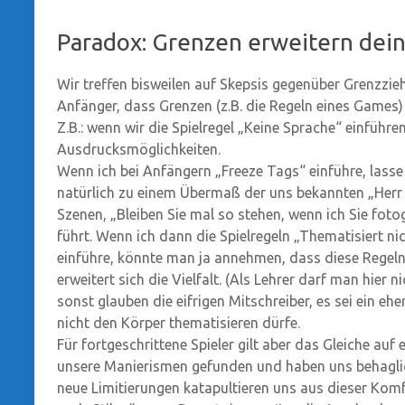
Paradox: Grenzen erweitern dei
Wir treffen bisweilen auf Skepsis gegenüber Grenzzie
Anfänger, dass Grenzen (z.B. die Regeln eines Games)
Z.B.: wenn wir die Spielregel „Keine Sprache“ einführe
Ausdrucksmöglichkeiten.
Wenn ich bei Anfängern „Freeze Tags“ einführe, lasse 
natürlich zu einem Übermaß der uns bekannten „Herr
Szenen, „Bleiben Sie mal so stehen, wenn ich Sie fot
führt. Wenn ich dann die Spielregeln „Thematisiert n
einführe, könnte man ja annehmen, dass diese Regeln d
erweitert sich die Vielfalt. (Als Lehrer darf man hier
sonst glauben die eifrigen Mitschreiber, es sei ein 
nicht den Körper thematisieren dürfe.
Für fortgeschrittene Spieler gilt aber das Gleiche auf 
unsere Manierismen gefunden und haben uns behaglich 
neue Limitierungen katapultieren uns aus dieser Kom