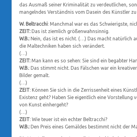
das Ausmaß seiner Kriminalität zu verdeutlichen, so
mangelndes Verständnis vom Dasein des Künstler zu u
W. Beltracchi
: Manchmal war es das Schwierigste, nich
ZEIT:
Das ist ziemlich größenwahnsinnig.
W.B.:
Nein, das ist es nicht. (…) Das macht natürlich
die Maltechniken haben sich verändert.
(…)
ZEIT:
Man kann es so sehen: Sie sind ein begabter Han
W.B.
: Das stimmt nicht. Das Fälschen war ein kreativer
Bilder gemalt.
(…)
ZEIT
: Können Sie sich in die Zerrissenheit eines Künstl
Existenz geht? Haben Sie eigentlich eine Vorstellung 
von Kunst einhergeht?
(…)
ZEIT
: Wie teuer ist ein echter Beltracchi?
W.B.:
Den Preis eines Gemäldes bestimmt nicht der Ma