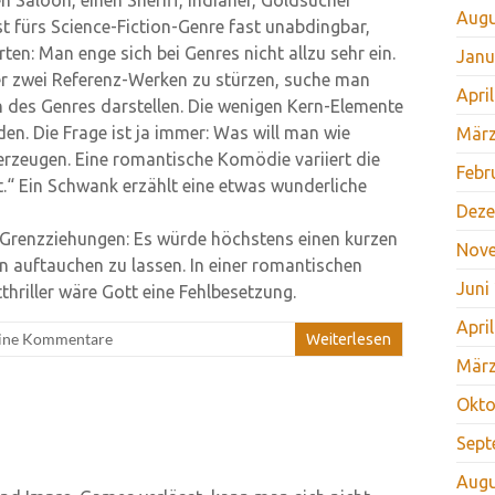
Augu
st fürs Science-Fiction-Genre fast unabdingbar,
n: Man enge sich bei Genres nicht allzu sehr ein.
Janu
der zwei Referenz-Werken zu stürzen, suche man
Apri
n des Genres darstellen. Die wenigen Kern-Elemente
n. Die Frage ist ja immer: Was will man wie
März
 erzeugen. Eine romantische Komödie variiert die
Febr
.“ Ein Schwank erzählt eine etwas wunderliche
Deze
 Grenzziehungen: Es würde höchstens einen kurzen
Nov
 auftauchen zu lassen. In einer romantischen
Juni
hriller wäre Gott eine Fehlbesetzung.
Apri
ine Kommentare
Weiterlesen
März
Okto
Sept
Augu