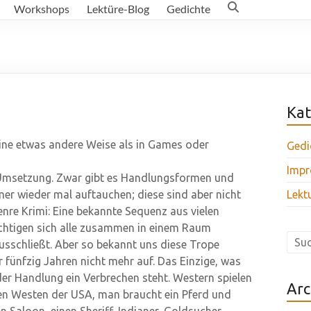
Workshops
Lektüre-Blog
Gedichte
Kat
ine etwas andere Weise als in Games oder
Gedi
Impr
e Umsetzung. Zwar gibt es Handlungsformen und
mer wieder mal auftauchen; diese sind aber nicht
Lekt
re Krimi: Eine bekannte Sequenz aus vielen
ächtigen sich alle zusammen in einem Raum
usschließt. Aber so bekannt uns diese Trope
r fünfzig Jahren nicht mehr auf. Das Einzige, was
 der Handlung ein Verbrechen steht. Western spielen
Arc
en Westen der USA, man braucht ein Pferd und
n Saloon, einen Sheriff, Indianer, Goldsucher