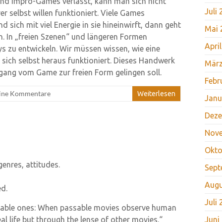
nd Impro-Games verlässt, kann man sich nicht
Juli
r selbst willen funktioniert. Viele Games
 sich mit viel Energie in sie hineinwirft, dann geht
Mai 
. In „freien Szenen“ und längeren Formen
Apri
ys zu entwickeln. Wir müssen wissen, wie eine
sich selbst heraus funktioniert. Dieses Handwerk
März
gang vom Game zur freien Form gelingen soll.
Febr
ine Kommentare
Weiterlesen
Janu
Deze
Nov
Okto
genres, attitudes.
Sept
Augu
ed.
Juli
ssable ones: When passable movies observe human
al life but through the lense of other movies.“
Juni