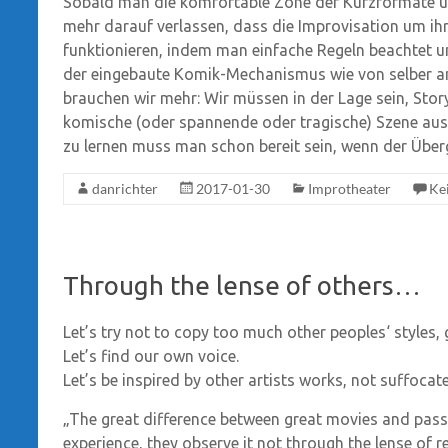
Sobald man die komfortable Zone der Kurzformate u
mehr darauf verlassen, dass die Improvisation um ihre
funktionieren, indem man einfache Regeln beachtet und
der eingebaute Komik-Mechanismus wie von selber an
brauchen wir mehr: Wir müssen in der Lage sein, Stor
komische (oder spannende oder tragische) Szene aus 
zu lernen muss man schon bereit sein, wenn der Über
danrichter
2017-01-30
Improtheater
Ke
Through the lense of others…
Let’s try not to copy too much other peoples‘ styles, 
Let’s find our own voice.
Let’s be inspired by other artists works, not suffocat
„The great difference between great movies and pa
experience, they observe it not through the lense of re