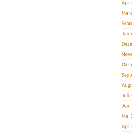
Apri
März
Febr
Janu
Deze
Nov
Okto
Sept
Augu
Juli
Juni
Mai 
Apri