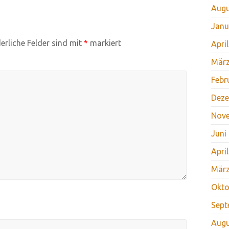
Augu
Janu
erliche Felder sind mit
*
markiert
Apri
März
Febr
Deze
Nov
Juni
Apri
März
Okto
Sept
Augu