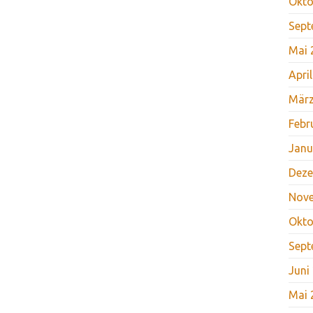
Okto
Sept
Mai 
Apri
März
Febr
Janu
Deze
Nov
Okto
Sept
Juni
Mai 