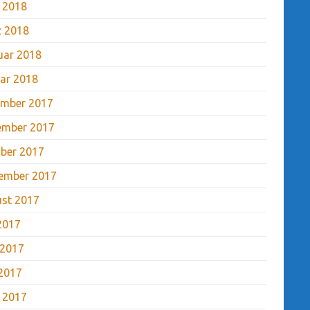
l 2018
 2018
uar 2018
ar 2018
mber 2017
ember 2017
ber 2017
ember 2017
st 2017
 2017
 2017
2017
l 2017