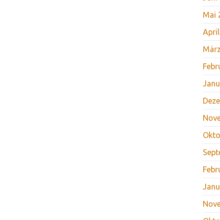
Mai 
Apri
März
Febr
Janu
Deze
Nov
Okto
Sept
Febr
Janu
Nov