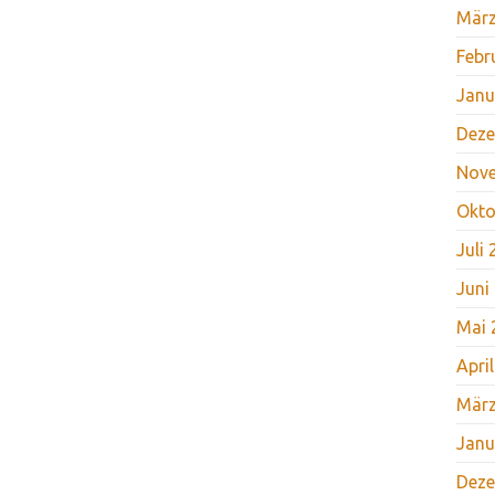
März
Febr
Janu
Deze
Nov
Okto
Juli
Juni
Mai 
Apri
März
Janu
Deze