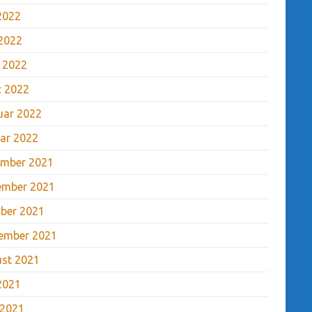
 2022
2022
l 2022
 2022
uar 2022
ar 2022
mber 2021
ember 2021
ber 2021
ember 2021
st 2021
 2021
 2021