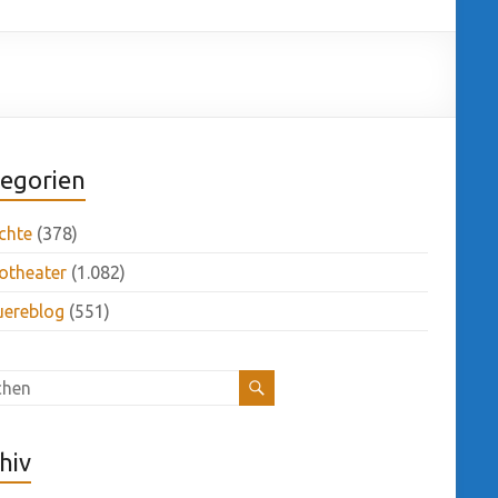
egorien
chte
(378)
otheater
(1.082)
uereblog
(551)
hiv