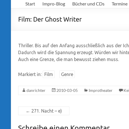
Start
Impro-Blog
Bücher und CDs
Termine
Richter
Film: Der Ghost Writer
Thriller. Bis auf den Anfang ausschließlich aus der Ich
Dadurch wird die Spannung erzeugt. Würden wir hinter
Auch eine Grenze, die man bewusst ziehen muss.
Markiert in:
Film
Genre
danrichter
2010-03-05
Improtheater
Ke
←
271. Nacht – e)
Schreibe einen Kommentar