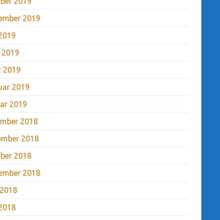
ber 2019
ember 2019
2019
l 2019
 2019
uar 2019
ar 2019
mber 2018
ember 2018
ber 2018
ember 2018
 2018
2018