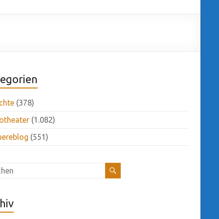
egorien
chte
(378)
otheater
(1.082)
uereblog
(551)
hiv