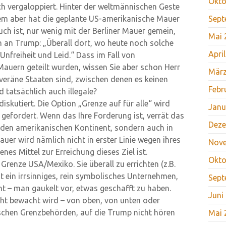
Okto
ich vergaloppiert. Hinter der weltmännischen Geste
llem aber hat die geplante US-amerikanische Mauer
Sept
ch ist, nur wenig mit der Berliner Mauer gemein,
Mai 
n an Trump: „Überall dort, wo heute noch solche
Apri
 Unfreiheit und Leid.“ Dass im Fall von
auern geteilt wurden, wissen Sie aber schon Herr
März
veräne Staaten sind, zwischen denen es keinen
Febr
d tatsächlich auch illegale?
iskutiert. Die Option „Grenze auf für alle“ wird
Janu
gefordert. Wenn das Ihre Forderung ist, verrät das
Deze
uf den amerikanischen Kontinent, sondern auch in
uer wird nämlich nicht in erster Linie wegen ihres
Nov
enes Mittel zur Erreichung dieses Ziel ist.
Okto
 Grenze USA/Mexiko. Sie überall zu errichten (z.B.
st ein irrsinniges, rein symbolisches Unternehmen,
Sept
t – man gaukelt vor, etwas geschafft zu haben.
Juni
ht bewacht wird – von oben, von unten oder
schen Grenzbehörden, auf die Trump nicht hören
Mai 