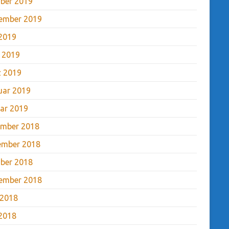
ber 2019
ember 2019
2019
l 2019
 2019
uar 2019
ar 2019
mber 2018
ember 2018
ber 2018
ember 2018
 2018
2018