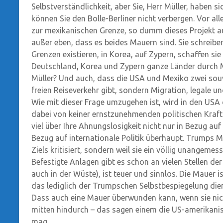
Selbstverständlichkeit, aber Sie, Herr Müller, haben s
können Sie den Bolle-Berliner nicht verbergen. Vor a
zur mexikanischen Grenze, so dumm dieses Projekt au
außer eben, dass es beides Mauern sind. Sie schreibe
Grenzen existieren, in Korea, auf Zypern, schaffen sie
Deutschland, Korea und Zypern ganze Länder durch M
Müller? Und auch, dass die USA und Mexiko zwei sou
freien Reiseverkehr gibt, sondern Migration, legale un
Wie mit dieser Frage umzugehen ist, wird in den USA d
dabei von keiner ernstzunehmenden politischen Kraft 
viel über Ihre Ahnungslosigkeit nicht nur in Bezug a
Bezug auf internationale Politik überhaupt. Trumps Ma
Ziels kritisiert, sondern weil sie ein völlig unangemess
Befestigte Anlagen gibt es schon an vielen Stellen der
auch in der Wüste), ist teuer und sinnlos. Die Mauer i
das lediglich der Trumpschen Selbstbespiegelung dien
Dass auch eine Mauer überwunden kann, wenn sie nic
mitten hindurch – das sagen einem die US-amerikani
mag.