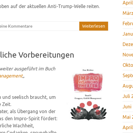
Apri
oben auf der aktuellen Anti-Trump-Welle reiten.
März
Febr
eine Kommentare
Weiterlesen
Janu
Deze
nliche Vorbereitungen
Nov
Okto
weiter ausgeführt im Buch
Sept
Management
„
Augu
Juli
h und seelisch braucht, um
 Zeit.
Juni
ater, als Übergang von der
Mai 
as den Impro-Spirit fördert:
erliche Wachheit,
Apri
hwere Gedanken, sprunghafte