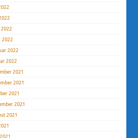
 2022
2022
l 2022
 2022
uar 2022
ar 2022
mber 2021
ember 2021
ber 2021
ember 2021
st 2021
 2021
 2021