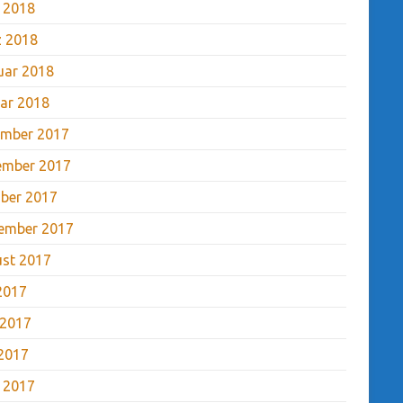
l 2018
 2018
uar 2018
ar 2018
mber 2017
ember 2017
ber 2017
ember 2017
st 2017
 2017
 2017
2017
l 2017