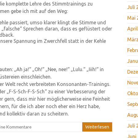
 die komplette Lehre des Stimmtrainings zu
Juli
rmen gebe ich mit auf den Weg:
Mai 
ehle passiert, umso klarer klingt die Stimme und
„falsche“ Sprechen daran, dass es geflüstert oder
Apri
edback.
März
sere Spannung im Zwerchfell statt in der Kehle
Febr
Janu
n: „Ah ja!“ „Oh!“ „Nee, nee!“ „Lulu.“ „Iiih!“ in
Deze
üstereien einschleichen.
Nov
ser Welt recht verbreiteten Konsonanten-Trainings.
der „F-S-Sch-F-S-Sch“ zu einer Verbesserung der
Okto
er gern, dass mir hier möglicherweise eine Feinheit
Sept
ern, für die ich aber noch eher ein Herz habe,
und kollektiv daran zu scheitern.
Augu
Juli
ine Kommentare
Weiterlesen
Juni