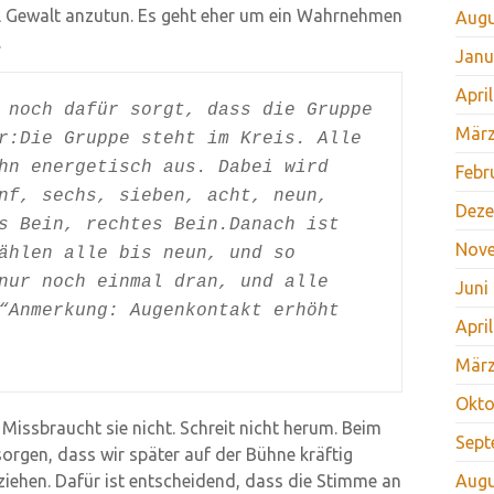
iel Gewalt anzutun. Es geht eher um ein Wahrnehmen
Augu
.
Janu
Apri
 noch dafür sorgt, dass die Gruppe
März
r:
Die Gruppe steht im Kreis. Alle
hn energetisch aus. Dabei wird
Febr
nf, sechs, sieben, acht, neun,
Deze
s Bein, rechtes Bein.
Danach ist
Nov
ählen alle bis neun, und so
nur noch einmal dran, und alle
Juni
“
Anmerkung: Augenkontakt erhöht
Apri
März
Okto
: Missbraucht sie nicht. Schreit nicht herum. Beim
Sept
orgen, dass wir später auf der Bühne kräftig
ziehen. Dafür ist entscheidend, dass die Stimme an
Augu