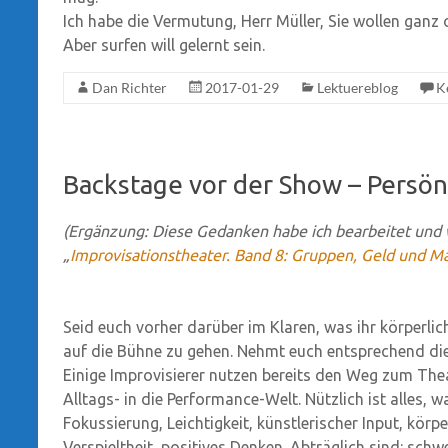
Ich habe die Vermutung, Herr Müller, Sie wollen ganz 
Aber surfen will gelernt sein.
Dan Richter
2017-01-29
Lektuereblog
K
Backstage vor der Show – Persö
(Ergänzung: Diese Gedanken habe ich bearbeitet und 
„
Improvisationstheater. Band 8: Gruppen, Geld und 
Seid euch vorher darüber im Klaren, was ihr körperlic
auf die Bühne zu gehen. Nehmt euch entsprechend die
Einige Improvisierer nutzen bereits den Weg zum The
Alltags- in die Performance-Welt. Nützlich ist alles, w
Fokussierung, Leichtigkeit, künstlerischer Input, körp
Verspieltheit, positives Denken. Abträglich sind: sc