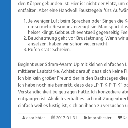
den Körper gebunden ist. Hier ist nicht der Platz, um
entfalten. Aber eine Handvoll Faustregeln fürs Aufwä
Je weniger Luft beim Sprechen oder Singen die K
umso mehr Resonanz erzeugt sie. Man spürt das 
heiser klingt. Gebt euch eventuell gegenseitig Fe
Bauchatmung geht vor Brustatmung. Wenn wir un
ansetzen, haben wir schon viel erreicht.
Rufen statt Schreien.
Beginnt euer Stimm-Warm Up mit kleinen einfachen Laute
mittlerer Lautstärke. Achtet darauf, dass sich keine Fl
Ich bin kein großer Freund der in den Backstages die
Ich habe noch nie bemerkt, dass das „P-T-K-P-T-K“ o
Verständlichkeit beigetragen hätte. Ich konzediere ab
entgangen ist. Ähnlich verhält es sich mit Zungenbrech
einfach weil es lustig ist, sich an ihnen zu versuchen 
danrichter
2017-01-31
Improtheater
Ke