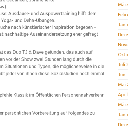
März
w.).
use: Ausdauer- und Auspowertraining hilft dem
Febr
ben Yoga- und Dehn-Übungen.
Janu
uche nach künstlerischer Inspiration begeben –
 ist nachhaltige Auseinandersetzung eher gefragt
Deze
Nov
at das Duo TJ & Dave gefunden, das auch auf
Okto
eren vor der Show zwei Stunden lang durch die
Juli
m Situationen und Typen, die möglicherweise in die
ibt jeder von ihnen diese Sozialstudien noch einmal
Juni
Mai 
Apri
pfehle Klassik im Öffentlichen Personennahverkehr
.
März
er persönlichen Vorbereitung auf folgendes zu
Janu
Deze