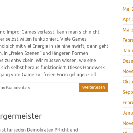
Mai 
Apri
März
nd Impro-Games verlässt, kann man sich nicht
r selbst willen funktioniert. Viele Games
Febr
 sich mit viel Energie in sie hineinwirft, dann geht
Janu
. In „freien Szenen“ und längeren Formen
ys zu entwickeln. Wir müssen wissen, wie eine
Deze
sich selbst heraus funktioniert. Dieses Handwerk
Nov
gang vom Game zur freien Form gelingen soll.
Okto
ine Kommentare
Weiterlesen
Sept
Febr
Janu
ürgermeister
Nov
 ist für jeden Demokraten Pflicht und