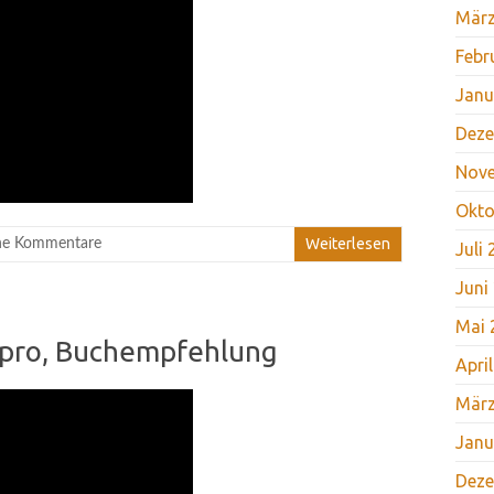
März
Febr
Janu
Deze
Nov
Okto
Weiterlesen
ne Kommentare
Juli
Juni
Mai 
Impro, Buchempfehlung
Apri
März
Janu
Deze