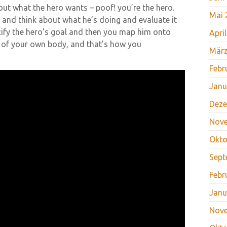
 out what the hero wants – poof! you’re the hero.
Mai 
o and think about what he’s doing and evaluate it
ecify the hero’s goal and then you map him onto
Apri
 of your own body, and that’s how you
März
Febr
Janu
Deze
Nov
Okto
Sept
Febr
Janu
Nov