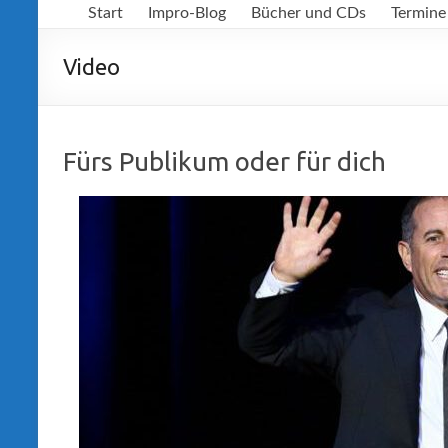
Start
Impro-Blog
Bücher und CDs
Termine
Richter
Video
Fürs Publikum oder für dich