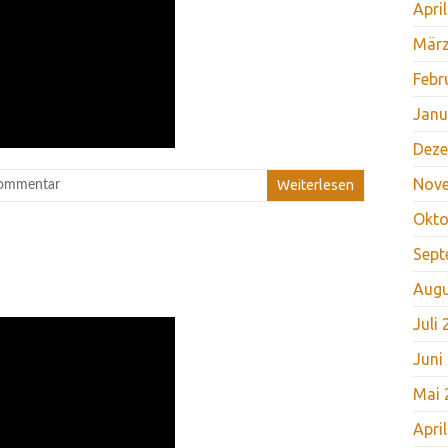
Apri
März
Febr
Janu
Deze
Nov
Weiterlesen
ommentar
Okto
Sept
Augu
Juli
Juni
Mai 
Apri