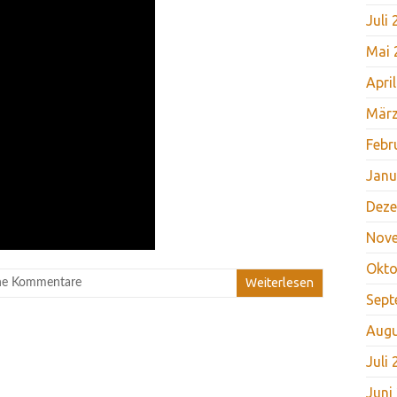
Juli
Mai 
Apri
März
Febr
Janu
Deze
Nov
Okto
Weiterlesen
ne Kommentare
Sept
Augu
Juli
Juni