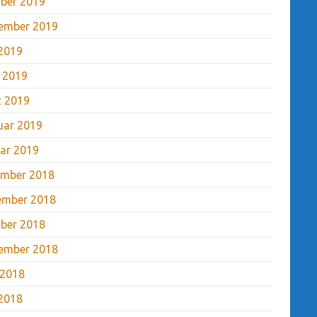
ber 2019
ember 2019
2019
l 2019
 2019
uar 2019
ar 2019
mber 2018
ember 2018
ber 2018
ember 2018
 2018
2018