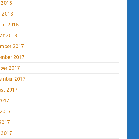
l 2018
 2018
uar 2018
ar 2018
mber 2017
ember 2017
ber 2017
ember 2017
st 2017
 2017
 2017
2017
l 2017