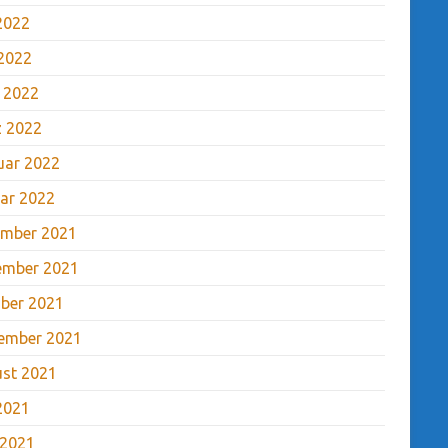
 2022
2022
l 2022
 2022
uar 2022
ar 2022
mber 2021
ember 2021
ber 2021
ember 2021
st 2021
 2021
 2021