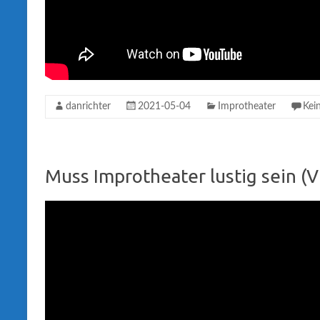
danrichter
2021-05-04
Improtheater
Kei
Muss Improtheater lustig sein (V