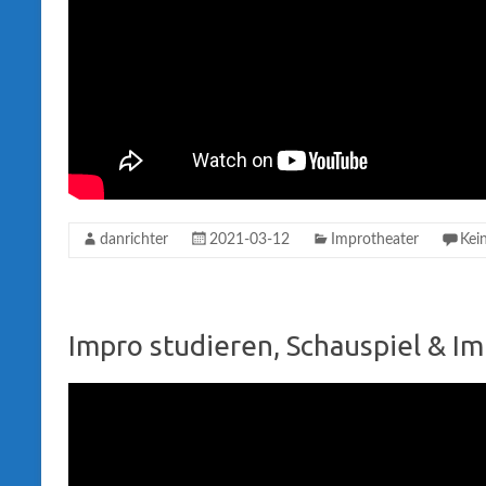
danrichter
2021-03-12
Improtheater
Kei
Impro studieren, Schauspiel & 