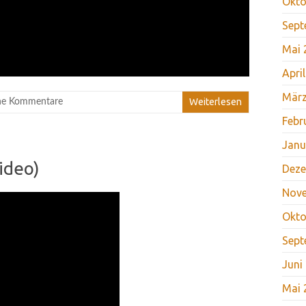
Okto
Sept
Mai 
Apri
März
Weiterlesen
ne Kommentare
Febr
Janu
ideo)
Deze
Nov
Okto
Sept
Juni
Mai 