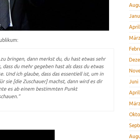
Augu
Janu
Apri
März
ublikum:
Febr
zu bringen, dann merkst du, du hast etwas sehr
Deze
s, dass du mehr gegeben hast als dass du etwas
Nov
 Und ich glaube, dass das essentiell ist, um in
r sie [die Zuschauer] machst, dann wird es dir
Juni
nnte es ab einem bestimmten Punkt
Apri
schauen.“
März
Okto
Sept
Augu