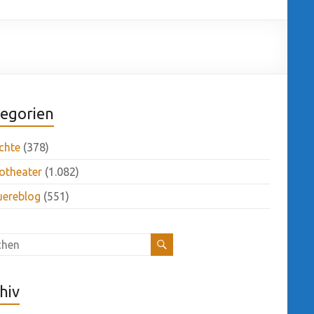
egorien
chte
(378)
otheater
(1.082)
uereblog
(551)
hiv