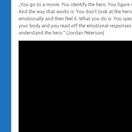
„You go to a movie. You identify the hero. You figure
And the way that works is: You don’t look at the her
emotionally and then feel it. What you do is: You sp
your body and you read off the emotional responses
understand the hero.“ (Jordan Peterson)