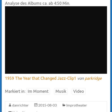
Analyse des Albums ca. ab 4:50 Min.
1959 The Year that Changed Jazz-Clip1
von
parkridge
Markiert in:
Im Moment
Musik
Video
danrichter
2015-08-03
Improtheater