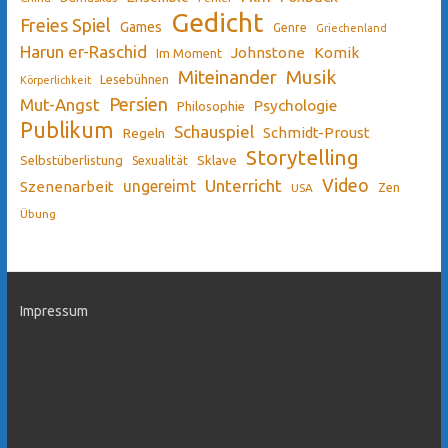
Gedicht
Freies Spiel
Games
Genre
Griechenland
Harun er-Raschid
Johnstone
Komik
Im Moment
Miteinander
Musik
Lesebühnen
Körperlichkeit
Persien
Mut-Angst
Psychologie
Philosophie
Publikum
Schauspiel
Schmidt-Proust
Regeln
Storytelling
Sklave
Selbstüberlistung
Sexualität
Video
Unterricht
ungereimt
Szenenarbeit
Zen
USA
Übung
Impressum