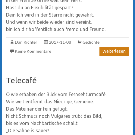
In der Fremde öffne weit dein Herz.
Hast du an Flexibilität gespart?
Dein Ich wird in der Starre nicht gewahrt.
Und wenn wir beide wieder sind vereint,
bin ich dir hoffentlich auch fremd und Freund.
Dan Richter
2017-11-08
Gedichte
Keine Kommentare
Weiterlesen
Telecafé
O wie erhaben der Blick vom Fernsehturmcafé.
Wie weit entfernt das Niedrige, Gemeine.
Das Miteinander fein gefügt.
Nicht Schmutz noch Vulgäres trübt das Bild,
bis es vom Nachbartische schallt:
„Die Sahne is sauer!