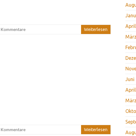
Augu
Janu
Apri
e Kommentare
Weiterlesen
März
Febr
Deze
Nov
Juni
Apri
März
Okto
Sept
e Kommentare
Weiterlesen
Augu