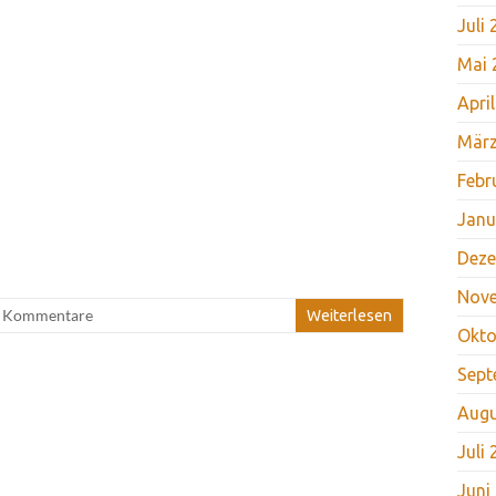
Juli
Mai 
Apri
März
Febr
Janu
Deze
Nov
e Kommentare
Weiterlesen
Okto
Sept
Augu
Juli
Juni