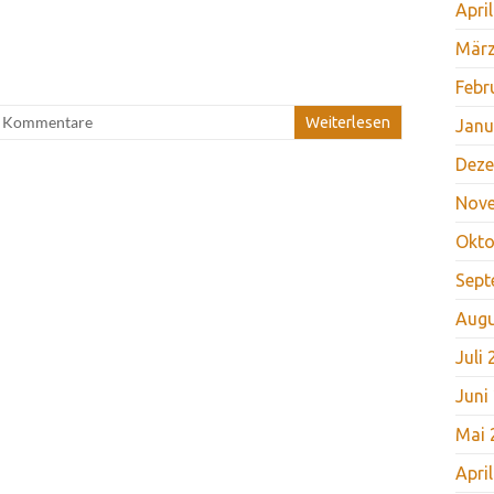
Apri
März
Febr
e Kommentare
Weiterlesen
Janu
Deze
Nov
Okto
Sept
Augu
Juli
Juni
Mai 
Apri