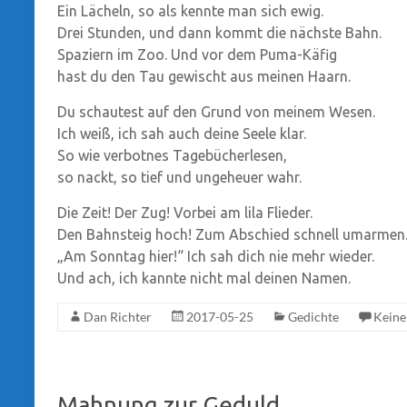
Ein Lächeln, so als kennte man sich ewig.
Drei Stunden, und dann kommt die nächste Bahn.
Spaziern im Zoo. Und vor dem Puma-Käfig
hast du den Tau gewischt aus meinen Haarn.
Du schautest auf den Grund von meinem Wesen.
Ich weiß, ich sah auch deine Seele klar.
So wie verbotnes Tagebücherlesen,
so nackt, so tief und ungeheuer wahr.
Die Zeit! Der Zug! Vorbei am lila Flieder.
Den Bahnsteig hoch! Zum Abschied schnell umarmen
„Am Sonntag hier!“ Ich sah dich nie mehr wieder.
Und ach, ich kannte nicht mal deinen Namen.
Dan Richter
2017-05-25
Gedichte
Kein
Mahnung zur Geduld