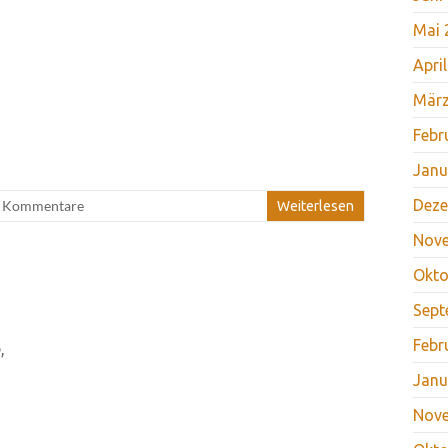
Mai 
Apri
März
Febr
Janu
Deze
e Kommentare
Weiterlesen
Nov
Okto
Sept
Febr
,
Janu
Nov