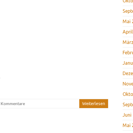
Okto
Sept
Mai 
Apri
März
Febr
Janu
Deze
.
Nov
Okto
e Kommentare
Weiterlesen
Sept
Juni
Mai 