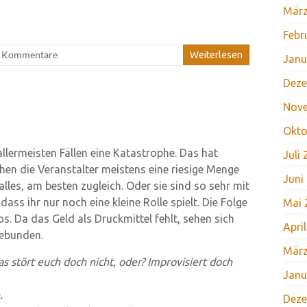
März
Febr
e Kommentare
Weiterlesen
Janu
Deze
Nov
Okto
llermeisten Fällen eine Katastrophe. Das hat
Juli
hen die Veranstalter meistens eine riesige Menge
Juni
lles, am besten zugleich. Oder sie sind so sehr mit
ass ihr nur noch eine kleine Rolle spielt. Die Folge
Mai 
s. Da das Geld als Druckmittel fehlt, sehen sich
Apri
gebunden.
März
as stört euch doch nicht, oder? Improvisiert doch
Janu
.
Deze