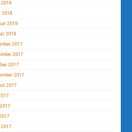
l 2018
 2018
uar 2018
ar 2018
mber 2017
ember 2017
ber 2017
ember 2017
st 2017
 2017
 2017
2017
l 2017