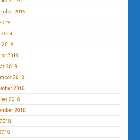
ber 2019
ember 2019
2019
l 2019
 2019
uar 2019
ar 2019
mber 2018
ember 2018
ber 2018
ember 2018
 2018
2018