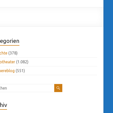
egorien
chte
(378)
otheater
(1.082)
uereblog
(551)
hiv