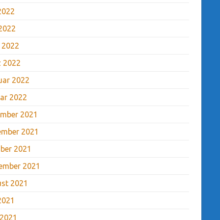
 2022
2022
l 2022
 2022
uar 2022
ar 2022
mber 2021
ember 2021
ber 2021
ember 2021
st 2021
 2021
 2021