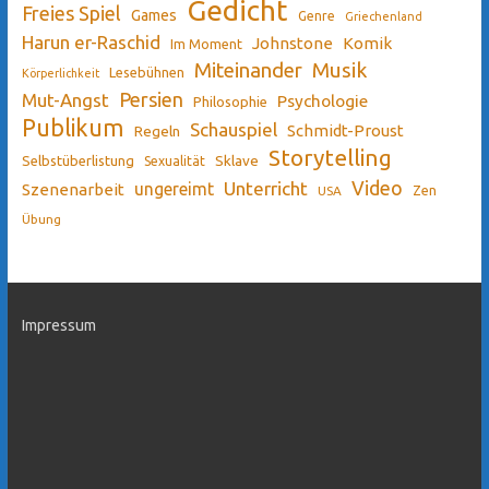
Gedicht
Freies Spiel
Games
Genre
Griechenland
Harun er-Raschid
Johnstone
Komik
Im Moment
Miteinander
Musik
Lesebühnen
Körperlichkeit
Persien
Mut-Angst
Psychologie
Philosophie
Publikum
Schauspiel
Schmidt-Proust
Regeln
Storytelling
Sklave
Selbstüberlistung
Sexualität
Video
Unterricht
ungereimt
Szenenarbeit
Zen
USA
Übung
Impressum