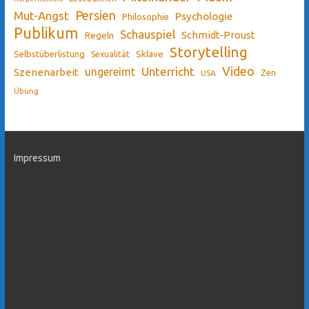
Persien
Mut-Angst
Psychologie
Philosophie
Publikum
Schauspiel
Schmidt-Proust
Regeln
Storytelling
Sklave
Selbstüberlistung
Sexualität
Video
Unterricht
ungereimt
Szenenarbeit
Zen
USA
Übung
Impressum