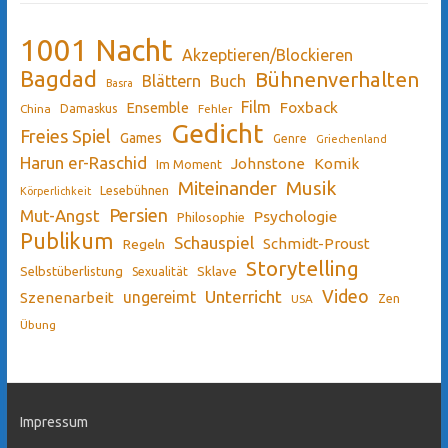
1001 Nacht
Akzeptieren/Blockieren
Bagdad
Bühnenverhalten
Blättern
Buch
Basra
Film
Ensemble
Foxback
China
Damaskus
Fehler
Gedicht
Freies Spiel
Games
Genre
Griechenland
Harun er-Raschid
Johnstone
Komik
Im Moment
Miteinander
Musik
Lesebühnen
Körperlichkeit
Persien
Mut-Angst
Psychologie
Philosophie
Publikum
Schauspiel
Schmidt-Proust
Regeln
Storytelling
Sklave
Selbstüberlistung
Sexualität
Video
Unterricht
ungereimt
Szenenarbeit
Zen
USA
Übung
Impressum