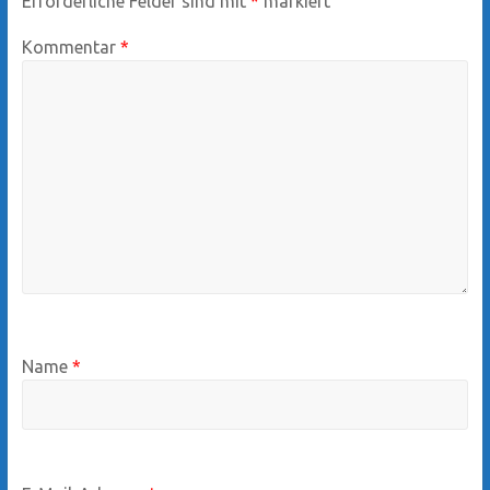
Erforderliche Felder sind mit
*
markiert
Kommentar
*
Name
*