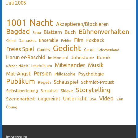
Juli 2005
1001 Nacht
Akzeptieren/Blockieren
Bagdad
Bühnenverhalten
Blättern
Buch
Basra
Film
Ensemble
Foxback
China
Damaskus
Fehler
Gedicht
Freies Spiel
Games
Genre
Griechenland
Harun er-Raschid
Johnstone
Komik
Im Moment
Miteinander
Musik
Lesebühnen
Körperlichkeit
Persien
Mut-Angst
Psychologie
Philosophie
Publikum
Schauspiel
Schmidt-Proust
Regeln
Storytelling
Sklave
Selbstüberlistung
Sexualität
Video
Unterricht
ungereimt
Szenenarbeit
Zen
USA
Übung
Impressum