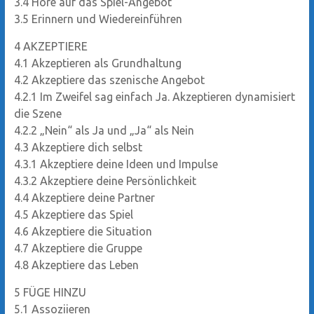
3.4
Höre auf das Spiel-Angebot
3.5
Erinnern und Wiedereinführen
4
AKZEPTIERE
4.1
Akzeptieren als Grundhaltung
4.2
Akzeptiere das szenische Angebot
4.2.1
Im Zweifel sag einfach Ja. Akzeptieren dynamisiert
die Szene
4.2.2
„Nein“ als Ja und „Ja“ als Nein
4.3
Akzeptiere dich selbst
4.3.1
Akzeptiere deine Ideen und Impulse
4.3.2
Akzeptiere deine Persönlichkeit
4.4
Akzeptiere deine Partner
4.5
Akzeptiere das Spiel
4.6
Akzeptiere die Situation
4.7
Akzeptiere die Gruppe
4.8
Akzeptiere das Leben
5
FÜGE HINZU
5.1
Assoziieren