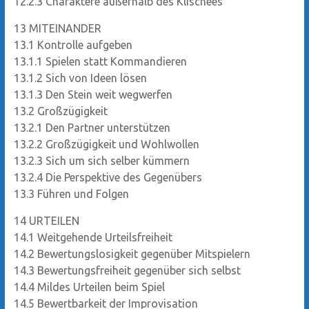
12.2.3
Charaktere außerhalb des Klischees
13
MITEINANDER
13.1
Kontrolle aufgeben
13.1.1
Spielen statt Kommandieren
13.1.2
Sich von Ideen lösen
13.1.3
Den Stein weit wegwerfen
13.2
Großzügigkeit
13.2.1
Den Partner unterstützen
13.2.2
Großzügigkeit und Wohlwollen
13.2.3
Sich um sich selber kümmern
13.2.4
Die Perspektive des Gegenübers
13.3
Führen und Folgen
14
URTEILEN
14.1
Weitgehende Urteilsfreiheit
14.2
Bewertungslosigkeit gegenüber Mitspielern
14.3
Bewertungsfreiheit gegenüber sich selbst
14.4
Mildes Urteilen beim Spiel
14.5
Bewertbarkeit der Improvisation