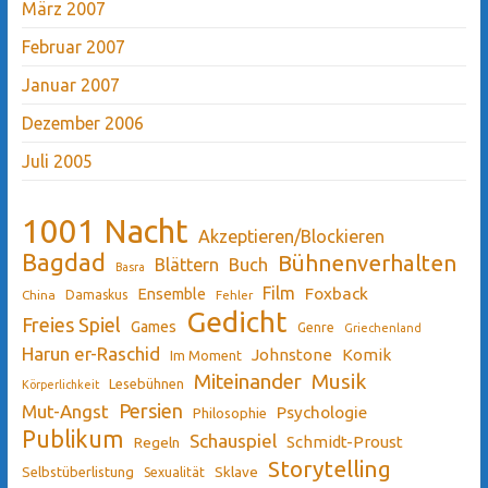
März 2007
Februar 2007
Januar 2007
Dezember 2006
Juli 2005
1001 Nacht
Akzeptieren/Blockieren
Bagdad
Bühnenverhalten
Blättern
Buch
Basra
Film
Ensemble
Foxback
China
Damaskus
Fehler
Gedicht
Freies Spiel
Games
Genre
Griechenland
Harun er-Raschid
Johnstone
Komik
Im Moment
Miteinander
Musik
Lesebühnen
Körperlichkeit
Persien
Mut-Angst
Psychologie
Philosophie
Publikum
Schauspiel
Schmidt-Proust
Regeln
Storytelling
Sklave
Selbstüberlistung
Sexualität