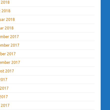
l 2018
 2018
uar 2018
ar 2018
mber 2017
ember 2017
ber 2017
ember 2017
st 2017
 2017
 2017
2017
l 2017