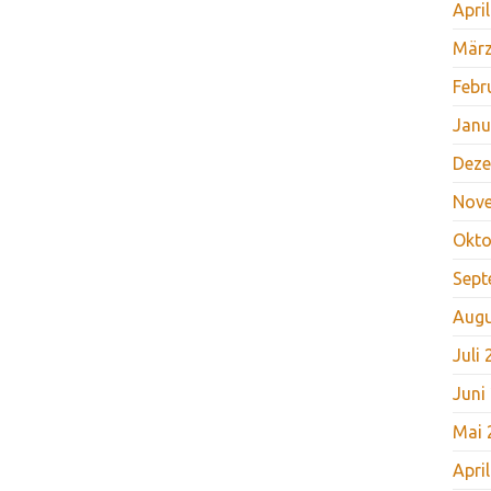
Apri
März
Febr
Janu
Deze
Nov
Okto
Sept
Augu
Juli
Juni
Mai 
Apri