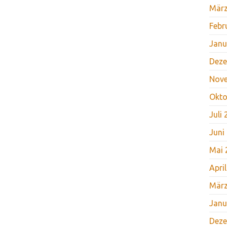
März
Febr
Janu
Deze
Nov
Okto
Juli
Juni
Mai 
Apri
März
Janu
Deze