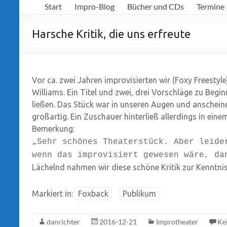
Start
Impro-Blog
Bücher und CDs
Termine
Richter
Harsche Kritik, die uns erfreute
Vor ca. zwei Jahren improvisierten wir (Foxy Freestyl
Williams. Ein Titel und zwei, drei Vorschläge zu Beg
ließen. Das Stück war in unseren Augen und anschei
großartig. Ein Zuschauer hinterließ allerdings in ein
Bemerkung:
„Sehr schönes Theaterstück. Aber leide
wenn das improvisiert gewesen wäre, da
Lächelnd nahmen wir diese schöne Kritik zur Kenntnis
Markiert in:
Foxback
Publikum
danrichter
2016-12-21
Improtheater
Ke