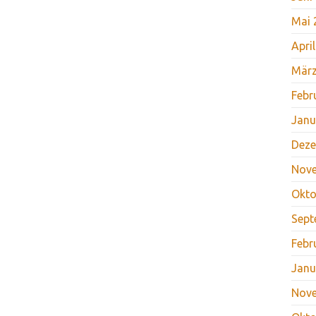
Mai 
Apri
März
Febr
Janu
Deze
Nov
Okto
Sept
Febr
Janu
Nov