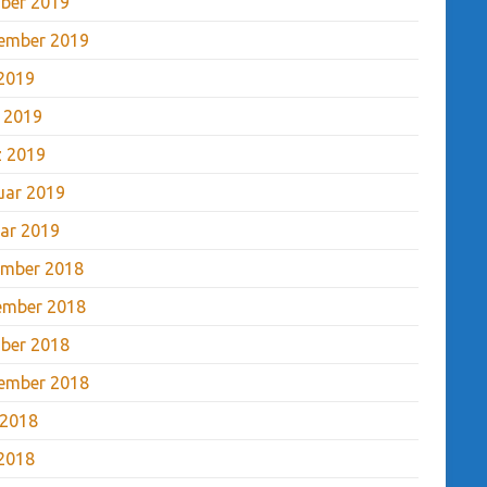
ber 2019
ember 2019
2019
l 2019
 2019
uar 2019
ar 2019
mber 2018
ember 2018
ber 2018
ember 2018
 2018
2018