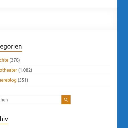
egorien
chte
(378)
otheater
(1.082)
uereblog
(551)
hiv