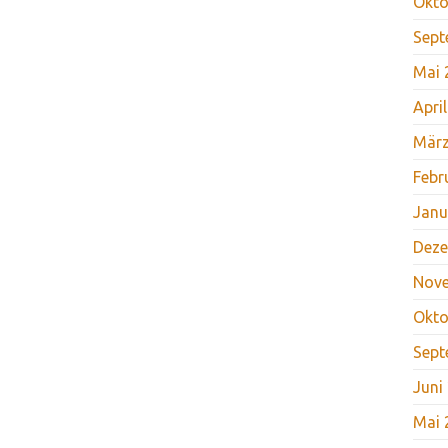
Okto
Sept
Mai 
Apri
März
Febr
Janu
Deze
Nov
Okto
Sept
Juni
Mai 