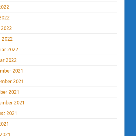
 2022
2022
l 2022
 2022
uar 2022
ar 2022
mber 2021
ember 2021
ber 2021
ember 2021
st 2021
 2021
 2021