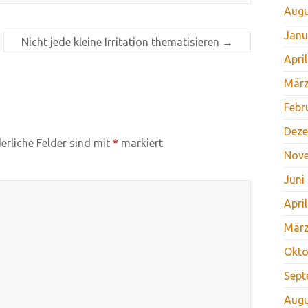
Augu
Janu
Nicht jede kleine Irritation thematisieren
→
Apri
März
Febr
Deze
erliche Felder sind mit
*
markiert
Nov
Juni
Apri
März
Okto
Sept
Augu