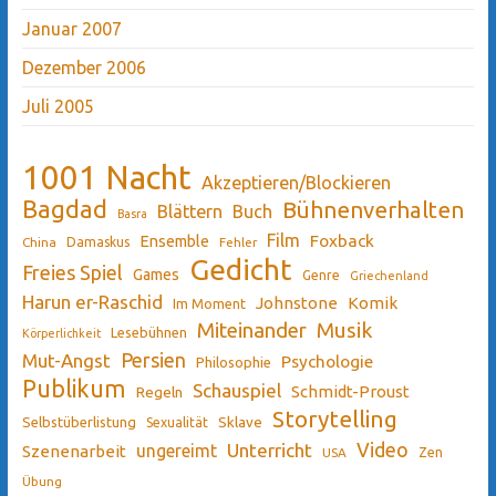
Januar 2007
Dezember 2006
Juli 2005
1001 Nacht
Akzeptieren/Blockieren
Bagdad
Bühnenverhalten
Blättern
Buch
Basra
Film
Ensemble
Foxback
China
Damaskus
Fehler
Gedicht
Freies Spiel
Games
Genre
Griechenland
Harun er-Raschid
Johnstone
Komik
Im Moment
Miteinander
Musik
Lesebühnen
Körperlichkeit
Persien
Mut-Angst
Psychologie
Philosophie
Publikum
Schauspiel
Schmidt-Proust
Regeln
Storytelling
Sklave
Selbstüberlistung
Sexualität
Video
Unterricht
ungereimt
Szenenarbeit
Zen
USA
Übung