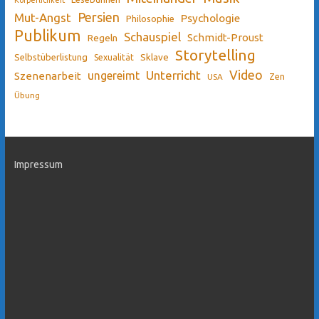
Persien
Mut-Angst
Psychologie
Philosophie
Publikum
Schauspiel
Schmidt-Proust
Regeln
Storytelling
Sklave
Selbstüberlistung
Sexualität
Video
Unterricht
ungereimt
Szenenarbeit
Zen
USA
Übung
Impressum