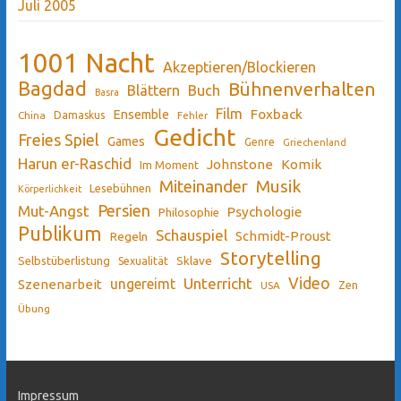
Juli 2005
1001 Nacht
Akzeptieren/Blockieren
Bagdad
Bühnenverhalten
Blättern
Buch
Basra
Film
Ensemble
Foxback
China
Damaskus
Fehler
Gedicht
Freies Spiel
Games
Genre
Griechenland
Harun er-Raschid
Johnstone
Komik
Im Moment
Miteinander
Musik
Lesebühnen
Körperlichkeit
Persien
Mut-Angst
Psychologie
Philosophie
Publikum
Schauspiel
Schmidt-Proust
Regeln
Storytelling
Sklave
Selbstüberlistung
Sexualität
Video
Unterricht
ungereimt
Szenenarbeit
Zen
USA
Übung
Impressum