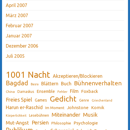
April 2007
März 2007
Februar 2007
Januar 2007
Dezember 2006
Juli 2005
1001 Nacht
Akzeptieren/Blockieren
Bagdad
Bühnenverhalten
Blättern
Buch
Basra
Film
Ensemble
Foxback
China
Damaskus
Fehler
Gedicht
Freies Spiel
Games
Genre
Griechenland
Harun er-Raschid
Johnstone
Komik
Im Moment
Miteinander
Musik
Lesebühnen
Körperlichkeit
Persien
Mut-Angst
Psychologie
Philosophie
Publikum