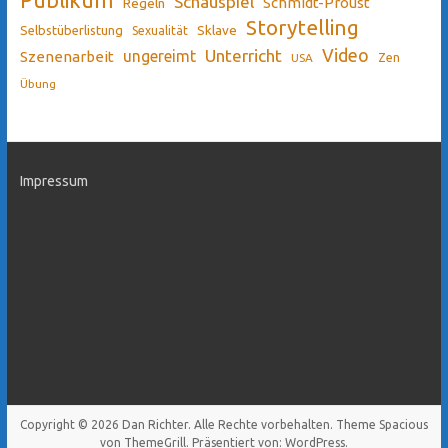
Schauspiel
Schmidt-Proust
Regeln
Storytelling
Sklave
Selbstüberlistung
Sexualität
Video
Unterricht
ungereimt
Szenenarbeit
Zen
USA
Übung
Impressum
Copyright © 2026
Dan Richter
. Alle Rechte vorbehalten. Theme
Spacious
von ThemeGrill. Präsentiert von:
WordPress
.