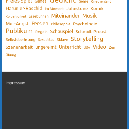
Freies Spiel
Games
Genre
Griechenland
Harun er-Raschid
Johnstone
Komik
Im Moment
Miteinander
Musik
Lesebühnen
Körperlichkeit
Persien
Mut-Angst
Psychologie
Philosophie
Publikum
Schauspiel
Schmidt-Proust
Regeln
Storytelling
Sklave
Selbstüberlistung
Sexualität
Video
Unterricht
ungereimt
Szenenarbeit
Zen
USA
Übung
Impressum