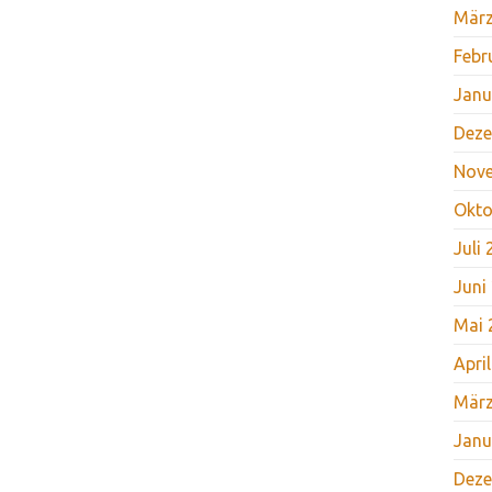
März
Febr
Janu
Deze
Nov
Okto
Juli
Juni
Mai 
Apri
März
Janu
Deze