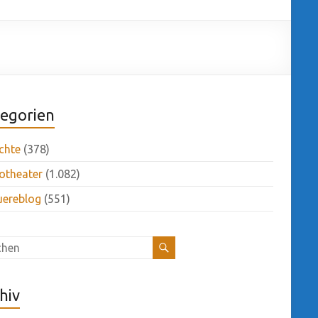
egorien
chte
(378)
otheater
(1.082)
uereblog
(551)
hiv