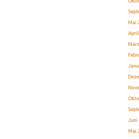
Okto
Sept
Mai 
Apri
März
Febr
Janu
Deze
Nov
Okto
Sept
Juni
Mai 