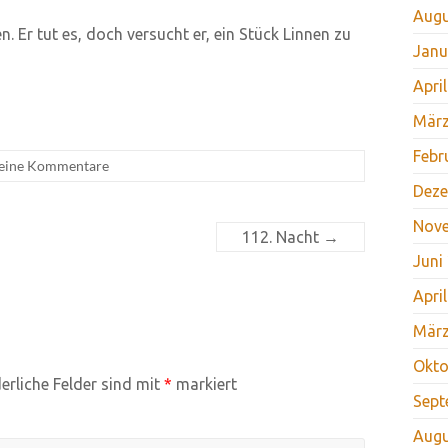
Augu
. Er tut es, doch versucht er, ein Stück Linnen zu
Janu
Apri
März
Febr
eine Kommentare
Deze
Nov
112. Nacht
→
Juni
Apri
März
Okto
erliche Felder sind mit
*
markiert
Sept
Augu