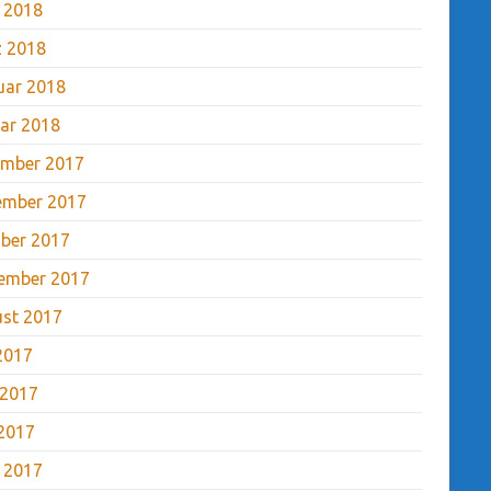
l 2018
 2018
uar 2018
ar 2018
mber 2017
ember 2017
ber 2017
ember 2017
st 2017
 2017
 2017
2017
l 2017