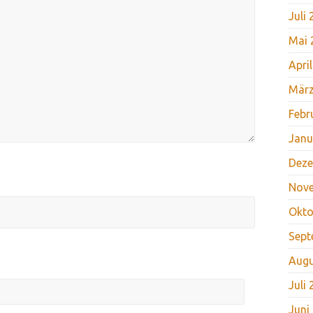
Juli
Mai 
Apri
März
Febr
Janu
Deze
Nov
Okto
Sept
Augu
Juli
Juni