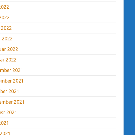
 2022
2022
l 2022
 2022
uar 2022
ar 2022
mber 2021
ember 2021
ber 2021
ember 2021
st 2021
 2021
 2021