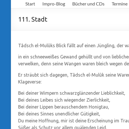
Start
Impro-Blog
Bücher und CDs
Termine
Richter
111. Stadt
Tâdsch el-Mulûks Blick fällt auf einen Jüngling, der w
in ein schneeweißes Gewand gehüllt und von lieblicher
verwelken, denn seine Wangen waren bleich wegen de
Er sträubt sich dagegen, Tâdsch el-Mulûk seine Waren
Klageverse:
Bei deiner Wimpern schwarzglänzender Lieblichkeit,
Bei deines Leibes sich wiegender Zierlichkeit,
Bei deiner Lippen berauschendem Honigtau,
Bei deines Sinnes unendlicher Gütigkeit,
Du meine Hoffnung, mir ist deine Erscheinung im Tr
Süßer als Schutz vor allem quälenden Leid.