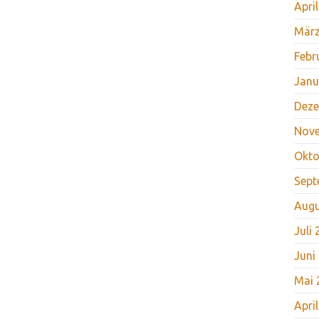
Apri
März
Febr
Janu
Deze
Nov
Okto
Sept
Augu
Juli
Juni
Mai 
Apri