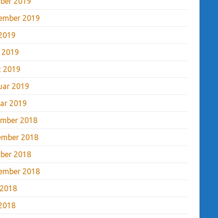
ber 2019
ember 2019
2019
l 2019
 2019
uar 2019
ar 2019
mber 2018
ember 2018
ber 2018
ember 2018
 2018
2018