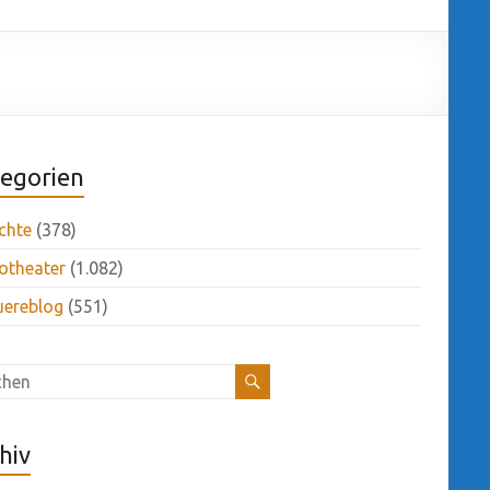
egorien
chte
(378)
otheater
(1.082)
uereblog
(551)
hiv