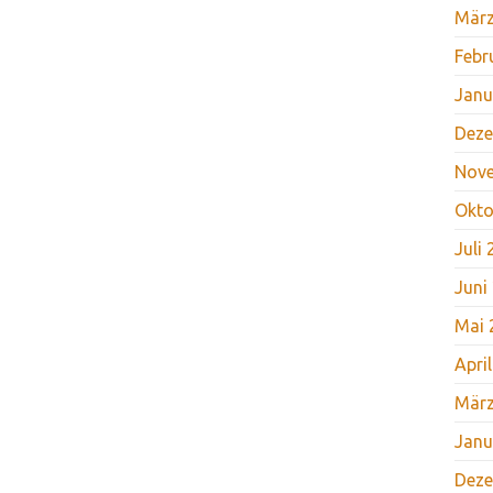
März
Febr
Janu
Deze
Nov
Okto
Juli
Juni
Mai 
Apri
März
Janu
Deze