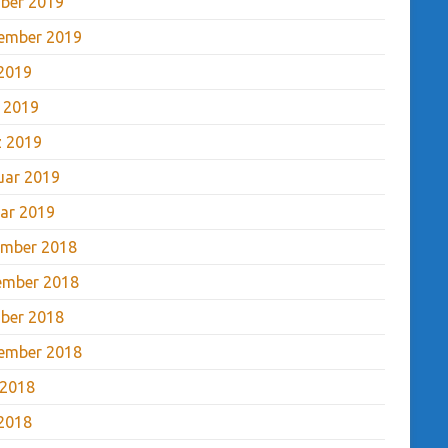
ber 2019
ember 2019
2019
l 2019
 2019
uar 2019
ar 2019
mber 2018
ember 2018
ber 2018
ember 2018
 2018
2018