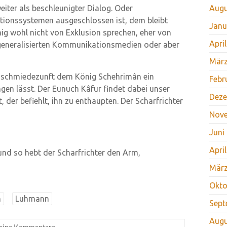
eiter als beschleunigter Dialog. Oder
Augu
ionssystemen ausgeschlossen ist, dem bleibt
Janu
g wohl nicht von Exklusion sprechen, eher von
Apri
generalisierten Kommunikationsmedien oder aber
März
oldschmiedezunft dem König Schehrimân ein
Febr
ngen lässt. Der Eunuch Kâfur findet dabei unser
Deze
, der befiehlt, ihn zu enthaupten. Der Scharfrichter
Nov
Juni
Apri
und so hebt der Scharfrichter den Arm,
März
Okto
n
Luhmann
Sept
Augu
eine Kommentare