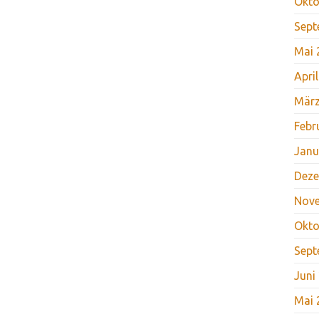
Okto
Sept
Mai 
Apri
März
Febr
Janu
Deze
Nov
Okto
Sept
Juni
Mai 