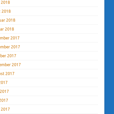
l 2018
 2018
uar 2018
ar 2018
mber 2017
ember 2017
ber 2017
ember 2017
st 2017
 2017
 2017
2017
l 2017