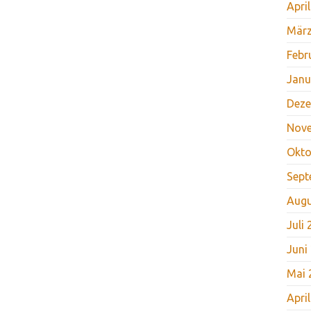
Apri
März
Febr
Janu
Deze
Nov
Okto
Sept
Augu
Juli
Juni
Mai 
Apri