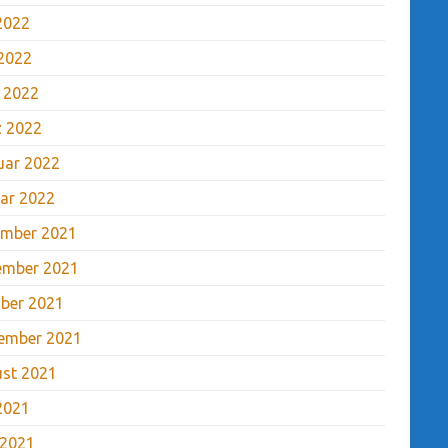
 2022
2022
l 2022
 2022
uar 2022
ar 2022
mber 2021
ember 2021
ber 2021
ember 2021
st 2021
 2021
 2021