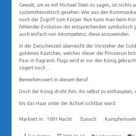
Gewalt, um es mit Michael Stein zu sagen, ist nichts w
systemtheoretisch gesehen: Wer aus den Kommunikat
noch der Zugriff zum Körper. Nun kann man beim Köni
fehlender Evolution der entsprechenden symbolisch 
auch einfach von Inkompetenz, diese anzuwenden.
In der Zwischenzeit überreicht der Vorsteher der G
goldenes Kästchen, welches dieser der Prinzessin bri
Paar in flagranti. Flugs wird er vor den König gebracht
zögert noch…
Bemerkenswert in diesem Beruf.
Doch der König droht ihm, ihn selbst zu enthaupten, 
bis das Haar unter der Achsel sichtbar ward.
Markiert in:
1001 Nacht
Eunuch
Kampferinsel
Dan Richter
2008-01-14
Lektuereblog
K