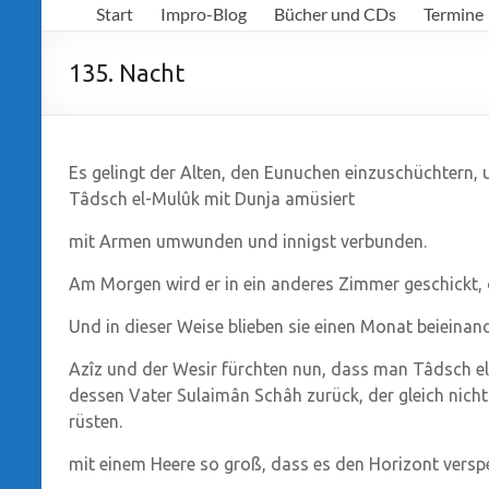
Start
Impro-Blog
Bücher und CDs
Termine
Richter
135. Nacht
Es gelingt der Alten, den Eunuchen einzuschüchtern, u
Tâdsch el-Mulûk mit Dunja amüsiert
mit Armen umwunden und innigst verbunden.
Am Morgen wird er in ein anderes Zimmer geschickt, d
Und in dieser Weise blieben sie einen Monat beieinand
Azîz und der Wesir fürchten nun, dass man Tâdsch 
dessen Vater Sulaimân Schâh zurück, der gleich nichts
rüsten.
mit einem Heere so groß, dass es den Horizont versp