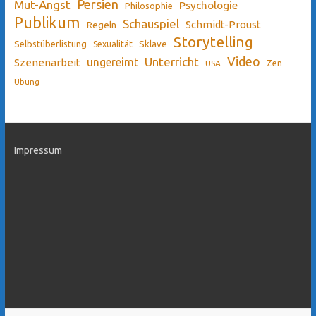
Persien
Mut-Angst
Psychologie
Philosophie
Publikum
Schauspiel
Schmidt-Proust
Regeln
Storytelling
Sklave
Selbstüberlistung
Sexualität
Video
Unterricht
ungereimt
Szenenarbeit
Zen
USA
Übung
Impressum