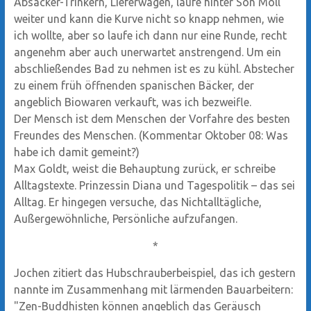
Absacker-Trinkern, Lieferwagen, laufe hinter Son Moll
weiter und kann die Kurve nicht so knapp nehmen, wie
ich wollte, aber so laufe ich dann nur eine Runde, recht
angenehm aber auch unerwartet anstrengend. Um ein
abschließendes Bad zu nehmen ist es zu kühl. Abstecher
zu einem früh öffnenden spanischen Bäcker, der
angeblich Biowaren verkauft, was ich bezweifle.
Der Mensch ist dem Menschen der Vorfahre des besten
Freundes des Menschen. (Kommentar Oktober 08: Was
habe ich damit gemeint?)
Max Goldt, weist die Behauptung zurück, er schreibe
Alltagstexte. Prinzessin Diana und Tagespolitik – das sei
Alltag. Er hingegen versuche, das Nichtalltägliche,
Außergewöhnliche, Persönliche aufzufangen.
*
Jochen zitiert das Hubschrauberbeispiel, das ich gestern
nannte im Zusammenhang mit lärmenden Bauarbeitern:
"Zen-Buddhisten können angeblich das Geräusch