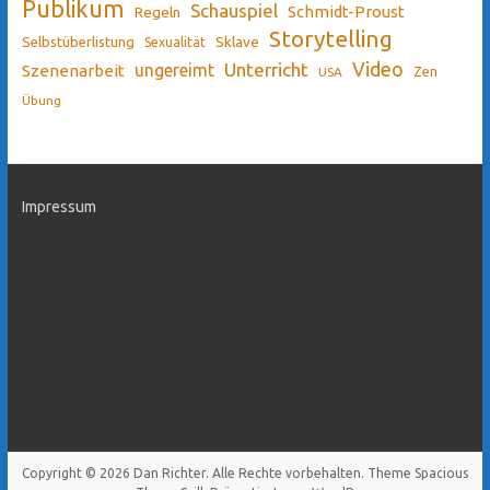
Publikum
Schauspiel
Schmidt-Proust
Regeln
Storytelling
Sklave
Selbstüberlistung
Sexualität
Video
Unterricht
ungereimt
Szenenarbeit
Zen
USA
Übung
Impressum
Copyright © 2026
Dan Richter
. Alle Rechte vorbehalten. Theme
Spacious