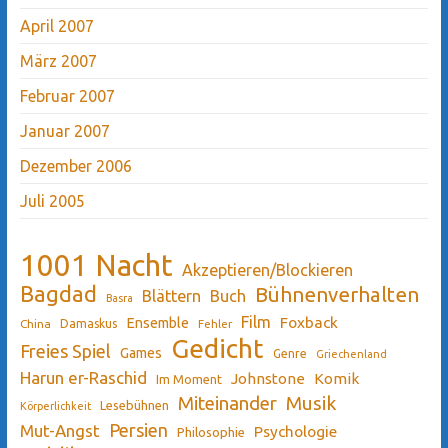
April 2007
März 2007
Februar 2007
Januar 2007
Dezember 2006
Juli 2005
1001 Nacht
Akzeptieren/Blockieren
Bagdad
Bühnenverhalten
Blättern
Buch
Basra
Film
Ensemble
Foxback
China
Damaskus
Fehler
Gedicht
Freies Spiel
Games
Genre
Griechenland
Harun er-Raschid
Johnstone
Komik
Im Moment
Miteinander
Musik
Lesebühnen
Körperlichkeit
Persien
Mut-Angst
Psychologie
Philosophie