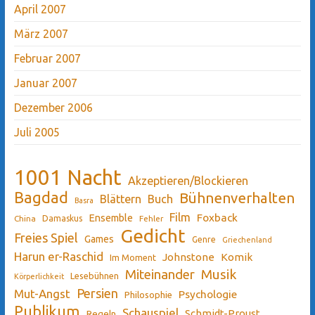
April 2007
März 2007
Februar 2007
Januar 2007
Dezember 2006
Juli 2005
1001 Nacht
Akzeptieren/Blockieren
Bagdad
Bühnenverhalten
Blättern
Buch
Basra
Film
Ensemble
Foxback
China
Damaskus
Fehler
Gedicht
Freies Spiel
Games
Genre
Griechenland
Harun er-Raschid
Johnstone
Komik
Im Moment
Miteinander
Musik
Lesebühnen
Körperlichkeit
Persien
Mut-Angst
Psychologie
Philosophie
Publikum
Schauspiel
Schmidt-Proust
Regeln