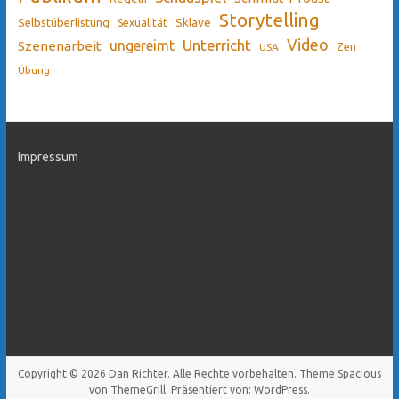
Storytelling
Sklave
Selbstüberlistung
Sexualität
Video
Unterricht
ungereimt
Szenenarbeit
Zen
USA
Übung
Impressum
Copyright © 2026
Dan Richter
. Alle Rechte vorbehalten. Theme
Spacious
von ThemeGrill. Präsentiert von:
WordPress
.