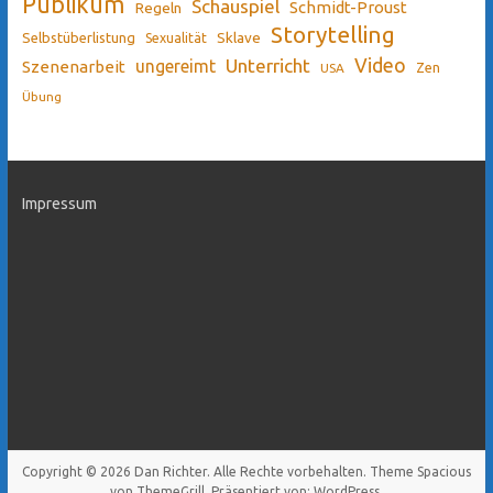
Publikum
Schauspiel
Schmidt-Proust
Regeln
Storytelling
Sklave
Selbstüberlistung
Sexualität
Video
Unterricht
ungereimt
Szenenarbeit
Zen
USA
Übung
Impressum
Copyright © 2026
Dan Richter
. Alle Rechte vorbehalten. Theme
Spacious
von ThemeGrill. Präsentiert von:
WordPress
.