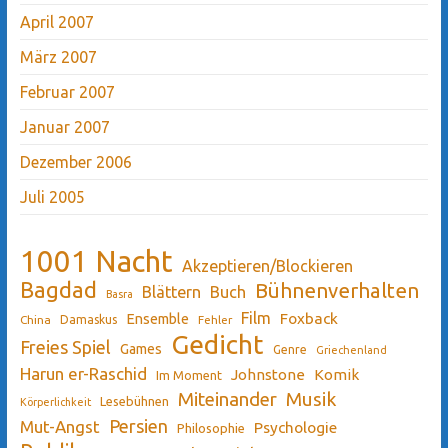
April 2007
März 2007
Februar 2007
Januar 2007
Dezember 2006
Juli 2005
1001 Nacht
Akzeptieren/Blockieren
Bagdad
Bühnenverhalten
Blättern
Buch
Basra
Film
Ensemble
Foxback
China
Damaskus
Fehler
Gedicht
Freies Spiel
Games
Genre
Griechenland
Harun er-Raschid
Johnstone
Komik
Im Moment
Miteinander
Musik
Lesebühnen
Körperlichkeit
Persien
Mut-Angst
Psychologie
Philosophie