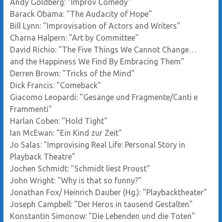
Andy Goldberg: "Improv Comedy"
Barack Obama: "The Audacity of Hope"
Bill Lynn: "Improvisation of Actors and Writers"
Charna Halpern: "Art by Committee"
David Richio: "The Five Things We Cannot Change…
and the Happiness We Find By Embracing Them"
Derren Brown: "Tricks of the Mind"
Dick Francis: "Comeback"
Giacomo Leopardi: "Gesänge und Fragmente/Canti e
Frammenti"
Harlan Coben: "Hold Tight"
Ian McEwan: "Ein Kind zur Zeit"
Jo Salas: "Improvising Real Life: Personal Story in
Playback Theatre"
Jochen Schmidt: "Schmidt liest Proust"
John Wright: "Why is that so funny?"
Jonathan Fox/ Heinrich Dauber (Hg.): "Playbacktheater"
Joseph Campbell: "Der Heros in tausend Gestalten"
Konstantin Simonow: "Die Lebenden und die Toten"