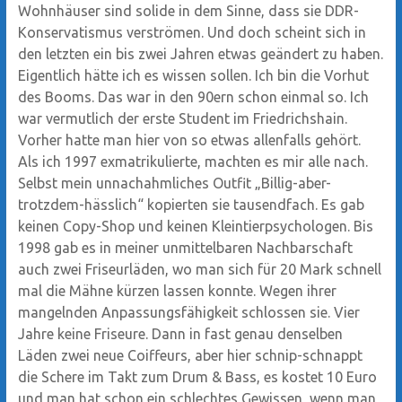
Wohnhäuser sind solide in dem Sinne, dass sie DDR-
Konservatismus verströmen. Und doch scheint sich in
den letzten ein bis zwei Jahren etwas geändert zu haben.
Eigentlich hätte ich es wissen sollen. Ich bin die Vorhut
des Booms. Das war in den 90ern schon einmal so. Ich
war vermutlich der erste Student im Friedrichshain.
Vorher hatte man hier von so etwas allenfalls gehört.
Als ich 1997 exmatrikulierte, machten es mir alle nach.
Selbst mein unnachahmliches Outfit „Billig-aber-
trotzdem-hässlich“ kopierten sie tausendfach. Es gab
keinen Copy-Shop und keinen Kleintierpsychologen. Bis
1998 gab es in meiner unmittelbaren Nachbarschaft
auch zwei Friseurläden, wo man sich für 20 Mark schnell
mal die Mähne kürzen lassen konnte. Wegen ihrer
mangelnden Anpassungsfähigkeit schlossen sie. Vier
Jahre keine Friseure. Dann in fast genau denselben
Läden zwei neue Coiffeurs, aber hier schnip-schnappt
die Schere im Takt zum Drum & Bass, es kostet 10 Euro
und man hat schon ein schlechtes Gewissen, wenn man