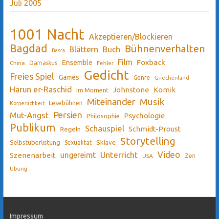
Juli 2005
1001 Nacht
Akzeptieren/Blockieren
Bagdad
Bühnenverhalten
Blättern
Buch
Basra
Film
Ensemble
Foxback
China
Damaskus
Fehler
Gedicht
Freies Spiel
Games
Genre
Griechenland
Harun er-Raschid
Johnstone
Komik
Im Moment
Miteinander
Musik
Lesebühnen
Körperlichkeit
Persien
Mut-Angst
Psychologie
Philosophie
Publikum
Schauspiel
Schmidt-Proust
Regeln
Storytelling
Sklave
Selbstüberlistung
Sexualität
Video
Unterricht
ungereimt
Szenenarbeit
Zen
USA
Übung
Impressum