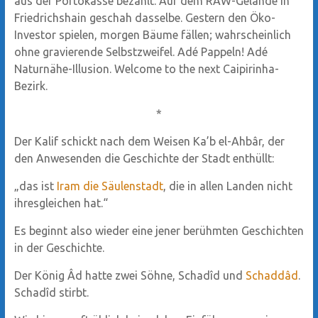
aus der Portokasse bezahlt. Auf dem RAW-Gelände in
Friedrichshain geschah dasselbe. Gestern den Öko-
Investor spielen, morgen Bäume fällen; wahrscheinlich
ohne gravierende Selbstzweifel. Adé Pappeln! Adé
Naturnähe-Illusion. Welcome to the next Caipirinha-
Bezirk.
*
Der Kalif schickt nach dem Weisen Ka’b el-Ahbâr, der
den Anwesenden die Geschichte der Stadt enthüllt:
„das ist
Iram die Säulenstadt
, die in allen Landen nicht
ihresgleichen hat.“
Es beginnt also wieder eine jener berühmten Geschichten
in der Geschichte.
Der König Âd hatte zwei Söhne, Schadîd und
Schaddâd
.
Schadîd stirbt.