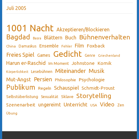
Juli 2005
1001 Nacht
Akzeptieren/Blockieren
Bagdad
Bühnenverhalten
Blättern
Buch
Basra
Film
Ensemble
Foxback
China
Damaskus
Fehler
Gedicht
Freies Spiel
Games
Genre
Griechenland
Harun er-Raschid
Johnstone
Komik
Im Moment
Miteinander
Musik
Lesebühnen
Körperlichkeit
Persien
Mut-Angst
Psychologie
Philosophie
Publikum
Schauspiel
Schmidt-Proust
Regeln
Storytelling
Sklave
Selbstüberlistung
Sexualität
Video
Unterricht
ungereimt
Szenenarbeit
Zen
USA
Übung