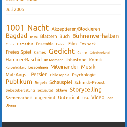
Juli 2005
1001 Nacht
Akzeptieren/Blockieren
Bagdad
Bühnenverhalten
Blättern
Buch
Basra
Film
Ensemble
Foxback
China
Damaskus
Fehler
Gedicht
Freies Spiel
Games
Genre
Griechenland
Harun er-Raschid
Johnstone
Komik
Im Moment
Miteinander
Musik
Lesebühnen
Körperlichkeit
Persien
Mut-Angst
Psychologie
Philosophie
Publikum
Schauspiel
Schmidt-Proust
Regeln
Storytelling
Sklave
Selbstüberlistung
Sexualität
Video
Unterricht
ungereimt
Szenenarbeit
Zen
USA
Übung