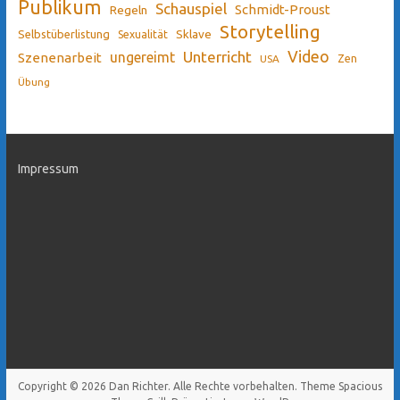
Publikum
Schauspiel
Schmidt-Proust
Regeln
Storytelling
Sklave
Selbstüberlistung
Sexualität
Video
Unterricht
ungereimt
Szenenarbeit
Zen
USA
Übung
Impressum
Copyright © 2026
Dan Richter
. Alle Rechte vorbehalten. Theme
Spacious