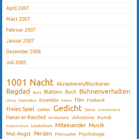
April 2007
März 2007
Februar 2007
Januar 2007
Dezember 2006
Juli 2005
1001 Nacht
Akzeptieren/Blockieren
Bagdad
Bühnenverhalten
Blättern
Buch
Basra
Film
Ensemble
Foxback
China
Damaskus
Fehler
Gedicht
Freies Spiel
Games
Genre
Griechenland
Harun er-Raschid
Johnstone
Komik
Im Moment
Miteinander
Musik
Lesebühnen
Körperlichkeit
Persien
Mut-Angst
Psychologie
Philosophie