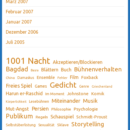
März 2007
Februar 2007
Januar 2007
Dezember 2006
Juli 2005
1001 Nacht
Akzeptieren/Blockieren
Bagdad
Bühnenverhalten
Blättern
Buch
Basra
Film
Ensemble
Foxback
China
Damaskus
Fehler
Gedicht
Freies Spiel
Games
Genre
Griechenland
Harun er-Raschid
Johnstone
Komik
Im Moment
Miteinander
Musik
Lesebühnen
Körperlichkeit
Persien
Mut-Angst
Psychologie
Philosophie
Publikum
Schauspiel
Schmidt-Proust
Regeln
Storytelling
Sklave
Selbstüberlistung
Sexualität