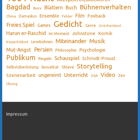
Bagdad
Bühnenverhalten
Blättern
Buch
Basra
Film
Ensemble
Foxback
China
Damaskus
Fehler
Gedicht
Freies Spiel
Games
Genre
Griechenland
Harun er-Raschid
Johnstone
Komik
Im Moment
Miteinander
Musik
Lesebühnen
Körperlichkeit
Persien
Mut-Angst
Psychologie
Philosophie
Publikum
Schauspiel
Schmidt-Proust
Regeln
Storytelling
Sklave
Selbstüberlistung
Sexualität
Video
Unterricht
ungereimt
Szenenarbeit
Zen
USA
Übung
Impressum