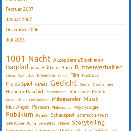
Februar 2007
Januar 2007
Dezember 2006
Juli 2005
1001 Nacht
Akzeptieren/Blockieren
Bagdad
Bühnenverhalten
Blättern
Buch
Basra
Film
Ensemble
Foxback
China
Damaskus
Fehler
Gedicht
Freies Spiel
Games
Genre
Griechenland
Harun er-Raschid
Johnstone
Komik
Im Moment
Miteinander
Musik
Lesebühnen
Körperlichkeit
Persien
Mut-Angst
Psychologie
Philosophie
Publikum
Schauspiel
Schmidt-Proust
Regeln
Storytelling
Sklave
Selbstüberlistung
Sexualität
Video
Unterricht
ungereimt
Szenenarbeit
Zen