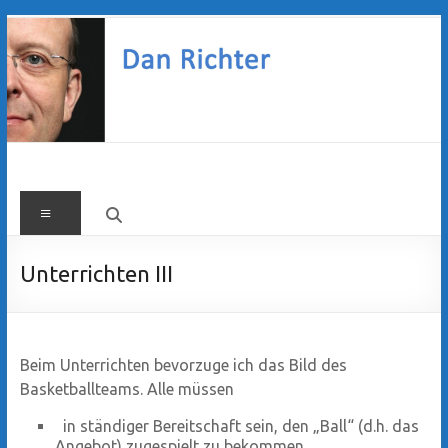
Zum
Inhalt
springen
Dan
Menü
Richter
Unterrichten III
Beim Unterrichten bevorzuge ich das Bild des
Basketballteams. Alle müssen
in ständiger Bereitschaft sein, den „Ball“ (d.h. das
Angebot) zugespielt zu bekommen