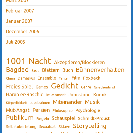
März 2007
Februar 2007
Januar 2007
Dezember 2006
Juli 2005
1001 Nacht
Akzeptieren/Blockieren
Bagdad
Bühnenverhalten
Blättern
Buch
Basra
Film
Ensemble
Foxback
China
Damaskus
Fehler
Gedicht
Freies Spiel
Games
Genre
Griechenland
Harun er-Raschid
Johnstone
Komik
Im Moment
Miteinander
Musik
Lesebühnen
Körperlichkeit
Persien
Mut-Angst
Psychologie
Philosophie
Publikum
Schauspiel
Schmidt-Proust
Regeln
Storytelling
Sklave
Selbstüberlistung
Sexualität