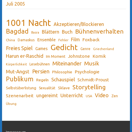
Juli 2005
1001 Nacht
Akzeptieren/Blockieren
Bagdad
Bühnenverhalten
Blättern
Buch
Basra
Film
Ensemble
Foxback
China
Damaskus
Fehler
Gedicht
Freies Spiel
Games
Genre
Griechenland
Harun er-Raschid
Johnstone
Komik
Im Moment
Miteinander
Musik
Lesebühnen
Körperlichkeit
Persien
Mut-Angst
Psychologie
Philosophie
Publikum
Schauspiel
Schmidt-Proust
Regeln
Storytelling
Sklave
Selbstüberlistung
Sexualität
Video
Unterricht
ungereimt
Szenenarbeit
Zen
USA
Übung