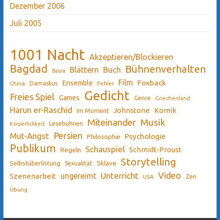
Dezember 2006
Juli 2005
1001 Nacht
Akzeptieren/Blockieren
Bagdad
Bühnenverhalten
Blättern
Buch
Basra
Film
Ensemble
Foxback
China
Damaskus
Fehler
Gedicht
Freies Spiel
Games
Genre
Griechenland
Harun er-Raschid
Johnstone
Komik
Im Moment
Miteinander
Musik
Lesebühnen
Körperlichkeit
Persien
Mut-Angst
Psychologie
Philosophie
Publikum
Schauspiel
Schmidt-Proust
Regeln
Storytelling
Sklave
Selbstüberlistung
Sexualität
Video
Unterricht
ungereimt
Szenenarbeit
Zen
USA
Übung