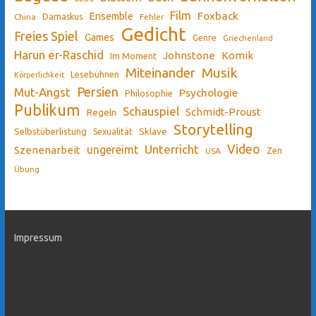
Film
Ensemble
Foxback
China
Damaskus
Fehler
Gedicht
Freies Spiel
Games
Genre
Griechenland
Harun er-Raschid
Johnstone
Komik
Im Moment
Miteinander
Musik
Lesebühnen
Körperlichkeit
Persien
Mut-Angst
Psychologie
Philosophie
Publikum
Schauspiel
Schmidt-Proust
Regeln
Storytelling
Sklave
Selbstüberlistung
Sexualität
Video
Unterricht
ungereimt
Szenenarbeit
Zen
USA
Übung
Impressum